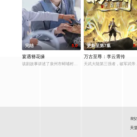
完结
5.0
更新至第7集
5
宴遇簪花缘
万古至尊：李云霄传
该剧故事讲述了泉州市蟳埔村的幼师许晓雨与“迎风饭店”老板周承
天武大陆第三强者，破军武帝
RS
天