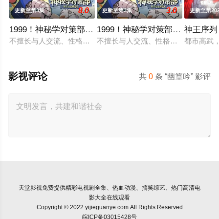
8.0
3.0
更新至第3集
更新至第3集
更新至第20
1999！神秘学对策部国语
1999！神秘学对策部英语
神王序列
不擅长与人交流、性格腼腆的马库斯在一场乌龙中意外成为了“神
不擅长与人交流、性格腼腆的马库斯
都市高武
影视评论
共
0
条 “幽篁吟” 影评
天堂影视
免费提供精彩电视剧全集、热血动漫、搞笑综艺、热门高清电
影大全在线观看
Copyright © 2022 yijieguanye.com All Rights Reserved
皖ICP备03015428号