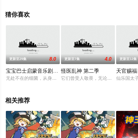
瓣动漫、电视猫或剧情网等平台了解。
猜你喜欢
8.0
4.0
更新至29集
更新至7集
更新至12集
宝宝巴士启蒙音乐剧之细菌来了
怪医乱神 第二季
天官赐福
无处不在的细菌，从身体里的好坏细菌，到生活环境中的细菌。
它们曾受人敬畏，无论帝王还是百姓
仙乐国太
相关推荐