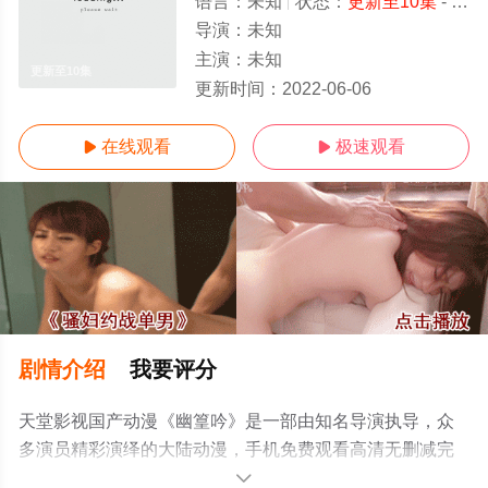
语言：
未知
状态：
更新至10集
- 免费在线观看
导演：
未知
主演：
未知
更新至10集
更新时间：
2022-06-06
在线观看
极速观看


剧情介绍
我要评分
天堂影视国产动漫《幽篁吟》是一部由知名导演执导，众
多演员精彩演绎的大陆动漫，手机免费观看高清无删减完
整版动漫全集就上天堂电影网，更多相关信息可移步至豆
