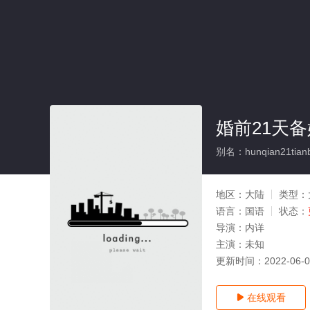
婚前21天
别名：hunqian21tianbe
地区：
大陆
类型：
语言：
国语
状态：
导演：
内详
主演：
未知
更新时间：
2022-06-
在线观看
