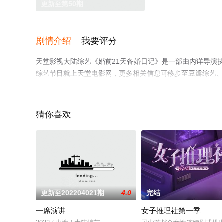
更新至第50期
剧情介绍
我要评分
天堂影视大陆综艺《婚前21天备婚日记》是一部由内详导演
综艺节目就上天堂电影网，更多相关信息可移步至豆瓣综艺
猜你喜欢
更新至202204021期
4.0
完结
一席演讲
女子推理社第一季