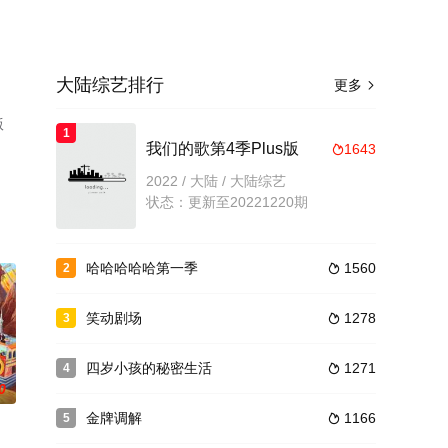
大陆综艺排行
更多

版
1
我们的歌第4季Plus版
1643

2022 / 大陆 / 大陆综艺
状态：更新至20221220期
哈哈哈哈哈第一季
1560
2

笑动剧场
1278
3

四岁小孩的秘密生活
1271
4

0
金牌调解
1166
5
