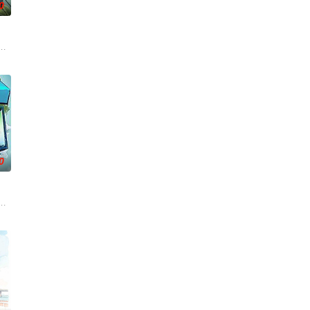
0
段
现象、重温经典作品为内容的专题栏目。以东北独
或经典名著为线索，在读万卷书的同时行万里路，走近文化古迹、实地实景讲故
的故事，汇聚来自全国各地脱口秀俱乐部的优秀单口喜剧演员和漫才组合。每一
0
师任专业评
美味暴击了！
日开播的讲座式栏目，栏目宗旨为建构时代常识，享受智慧人生。选择观众最感兴
的一档全民榜样健身节目。从2010年开始，《男生女生向前冲》已经连续播出