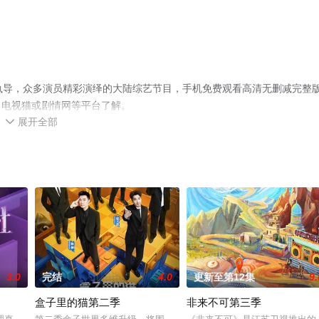
执导，众多演员精彩演绎的大陆综艺节目，手机免费观看高清无删减完整
、电视猫或剧情网等平台了解。
展开全部

3.0
完结
4.0
更新至第12集
9.
盒子里的猫第二季
非来不可第三季