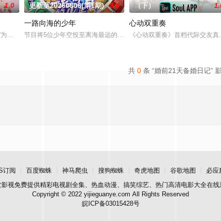
1.0
更新至20260806(第1期)
9.0
（下）
1.
一路向海的少年
心动双重奏
有法律效力的排解矛盾、化解纠纷的电视节目。节目将司法局的人民调解室，公
行”为核心主题，聚焦真诚直白的新式恋爱，告别无效拉扯，走进心动小屋，见证
节目将5位少年空投至离海最远的大陆腹地，他们只有一辆车和一车
《心动双重奏》首档代际交友真
共
0
条 “婚前21天备婚日记” 
S订阅
百度蜘蛛
神马爬虫
搜狗蜘蛛
奇虎地图
谷歌地图
必应
堂影视
免费提供精彩电视剧全集、热血动漫、搞笑综艺、热门高清电影大全在线
Copyright © 2022 yijieguanye.com All Rights Reserved
皖ICP备03015428号