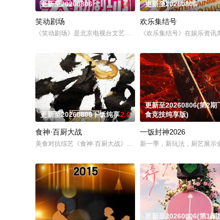
更新至20260806
7.0
更新至20260806
笑动剧场
欢乐集结号
《笑动剧场》是北京电视台文艺节目中心唯一一档日播的“语言类”栏
《欢乐集结号》在娱乐资讯
更新至20260806(第2
更新至20260806下饭纯享
2.0
食竞技纯享版)
食神·百厨大战
一饭封神2026
美食对抗综艺《食神·百厨大战》是浙江卫视与优酷联合打造的星
新一季，新玩法，厨艺展示
更新至20260806(第1