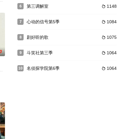
过推理 解谜的形式，侦破六个单元案件 一
生无限可能。节目中，明星玩家被输送到10个充满不确定性的平行世界，通过游
文体验真人秀，以“沉浸式体验 硬核挑战”为核心模式。节目将艺人好友组成“
第三调解室
1148
6

心动的信号第5季
1084
7

剧好听的歌
1075
8

0
斗笑社第三季
1064
9

名侦探学院第6季
1064
10

诗和远方的
个月的训练营。他们通过入营集结、训练提升舞技
目，在形式上使用了纪录片元素，秉持“讲好中国故事、彰显时代精神”的理念
价值观，2020年8月以来，中央文明办、中国文联、中国曲协组织开展第七届