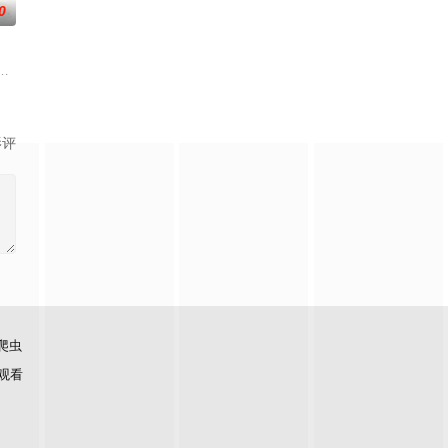
0
安局的联合调
单身青年之间萌生的浪漫情愫。
椰子们，通过在途径补给站完成挑战任务，获取里程盲盒，一路向海，最终解锁
人秀，8位单身青年携长辈开启13天寻爱之旅。以青年心动为主线、长辈陪伴
影评
爬虫
观看