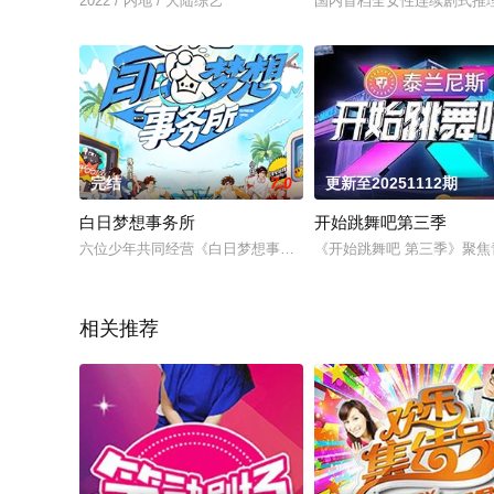
2022 / 内地 / 大陆综艺
国内首档全女性连续剧式推理
完结
7.0
更新至20251112期
白日梦想事务所
开始跳舞吧第三季
六位少年共同经营《白日梦想事务所》，面向全网接单，代替大家
《开始跳舞吧 第三季》聚
相关推荐