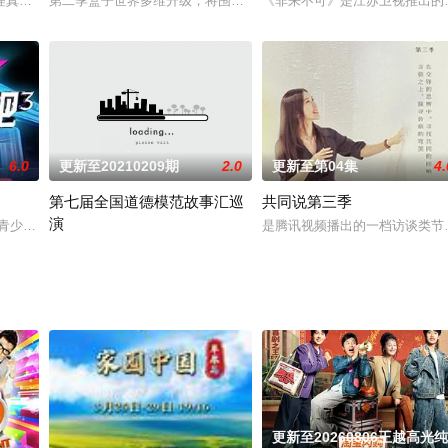
真人秀。节目邀请6位高智商女性嘉宾，沉浸式融入1:1打造的职场环境中，通
第二季盒子世界多维升级，将围绕“从盒子里看世界”的概念，解锁人
《非来不可》是江苏卫视推出的人
6.0
更新至20210209期
2.0
更新至第04集
4.
第七届全国道德模范故事汇巡
共同说第三季
演
完成那些“未竟”的理想与冒险，通过他们的「心愿代理」挑战，替你达成那些
焦青少年街舞文化，节目汇聚来自全国不同街舞团体的少年，在海口展开为期半
是腾讯视频播出的一档访谈类节
为生动宣传全国道德模范感人事迹和崇高品德，大力弘扬社会主义核心
更新至20260806王越高光纯