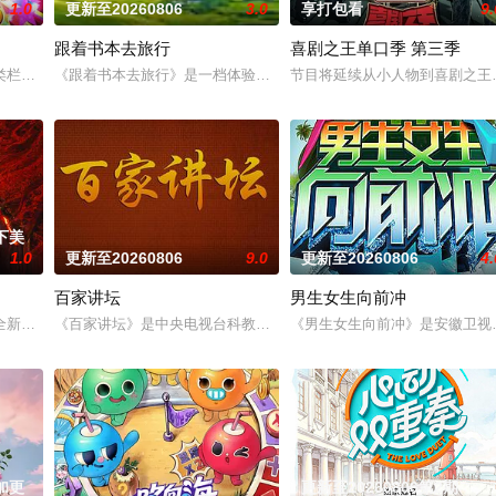
1.0
更新至20260806
3.0
享打包看
9.
跟着书本去旅行
喜剧之王单口季 第三季
目。“强力推出”第一时段，独创“幽默评书”打造北京风格，“坚守稳固”第二时
类栏目中一枝独秀，领跑全国，是辽宁卫视唯一一档以报道娱乐动态、解读文化
《跟着书本去旅行》是一档体验式文化教育节目。节目以中小学课本
节目将延续从小人物到喜剧之王
期下美
1.0
更新至20260806
9.0
更新至20260806
4.
百家讲坛
男生女生向前冲
素厨艺竞技节目，拟邀潘玮柏、刘涛等担任大众评审，周晓燕、梁经纶等顶尖厨
全新升级！厨神级的美味将持续上演，每一道都值得期待，已经盼着开宴瞬间的
《百家讲坛》是中央电视台科教频道（CCTV-10）2001年7月9
《男生女生向前冲》是安徽卫视
期加更
更新至20260806第2期