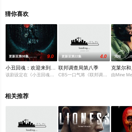
拉,Andrea,Riso,米卡埃拉·拉马佐蒂,盖娅·吉拉切,瓦伦蒂娜·
贝莱等演员精彩演绎的意大利电视剧，大结局剧情已揭晓
猜你喜欢
（1-6全集），手机免费观看高清无删减完整版电视剧全集
就上天堂电影网，更多相关信息可移步至豆瓣电视剧、电
视猫或剧情网等平台了解。
9.0
4.0
更新至第08集
更新至第22集
完结
小丑回魂：欢迎来到德里镇第一季
联邦调查局第八季
克莱尔和
该剧设定在《小丑回魂》的27年前，讲述小丑潘尼怀斯的起源故
CBS一口气将《联邦调查局》续订至
由Min
相关推荐