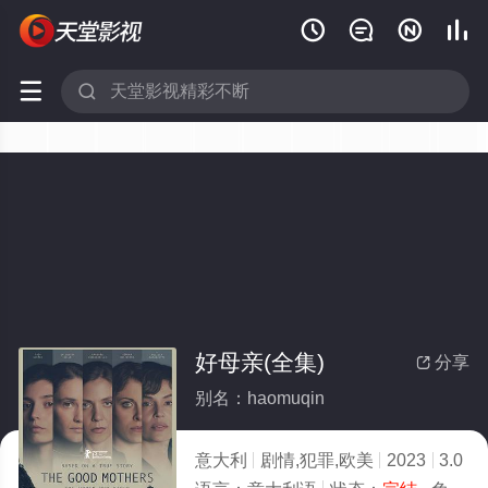






好母亲(全集)
分享

别名：haomuqin
意大利
剧情,犯罪,欧美
2023
3.0