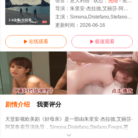
语言：
意大利语
状态：
完结
- 免费在线观看
导演：
朱里安·杰拉德,艾丽莎·阿莫鲁索
主演：
Simona,Distefano,Stefano,Fregni,芭芭拉·奇基亚雷,Andrea,Dodero,弗朗西斯科·科勒拉,And
1-6全集/大结局
更新时间：
2026-06-16
在线观看
极速观看


剧情介绍
我要评分
天堂影视欧美剧《好母亲》是一部由朱里安·杰拉德,艾丽莎·
阿莫鲁索导演执导，Simona,Distefano,Stefano,Fregni,芭
芭拉·奇基亚雷,Andrea,Dodero,弗朗西斯科·科勒
