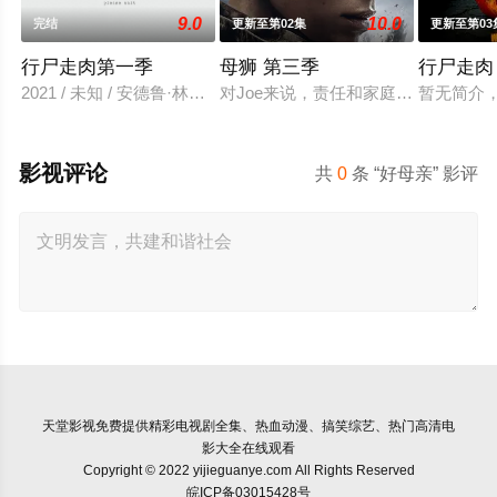
9.0
10.0
完结
更新至第02集
更新至第03
行尸走肉第一季
母狮 第三季
行尸走肉
2021 / 未知 / 安德鲁·林肯,乔·博恩瑟,劳瑞·侯登,莎拉·韦恩·卡
对Joe来说，责任和家庭的内忧外患
暂无简介
影视评论
共
0
条 “好母亲” 影评
天堂影视
免费提供精彩电视剧全集、热血动漫、搞笑综艺、热门高清电
影大全在线观看
Copyright © 2022 yijieguanye.com All Rights Reserved
皖ICP备03015428号