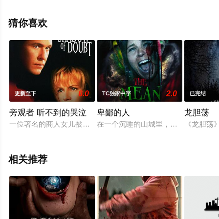
多相关信息可移步至豆瓣电影、电视猫或剧情网等平台了
解。
猜你喜欢
6.0
2.0
更新至下
TC独家中字
已完结
旁观者 听不到的哭泣
卑鄙的人
龙胆荡
一位著名的商人女儿被杀害，辩护律师KittDevereux以谋
在一个沉睡的山城里，辛迪的父母被
《龙胆荡
相关推荐