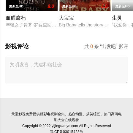
8.0
6.0
更新至HD
更新至HD
更新至HD
血腥腐朽
大宝宝
生灵
年轻女子肯齐·罗兹重回纽波特谷，这座沉寂的旅游小镇，是她
Big Baby tells the story of Adam Lewis
“我爱你
影视评论
共
0
条 “出发吧” 影评
天堂影视
免费提供精彩电视剧全集、热血动漫、搞笑综艺、热门高清电
影大全在线观看
Copyright © 2022 yijieguanye.com All Rights Reserved
皖ICP备03015428号