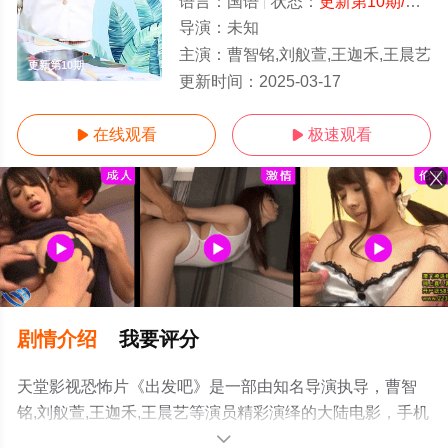
语言：
国语
状态：
更新第10期/高清
导演：
未知
主演：
曹智铭,刘舣萱,王迦禾,王晨艺
更新第10期
更新时间：
2025-03-17
在线观看
极速观看


剧情介绍
我要评分
天堂影视恐怖片《出发吧》是一部由知名导演执导，曹智
铭,刘舣萱,王迦禾,王晨艺等演员精彩演绎的大陆电影，手机
免费观看高清无删减完整版电影大全就上天堂电影网，更
