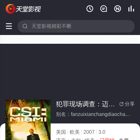






犯罪现场调查：迈阿密第六季(全集)
分享

别名：fanzuixianchangdiaochamaiamidiliuji
美国
欧美
2007
3.0