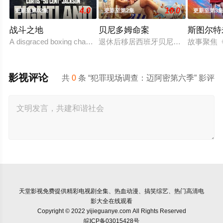
4.0
10.0
更新至第02集
更新至第2集
更新至第3
战斗之地
贝尼多姆命案
斯图尔特
A disgraced boxing champion is released from prison and returns 
退休后移居西班牙贝尼多姆经营酒吧
故事聚焦
影视评论
共
0
条 “犯罪现场调查：迈阿密第六季” 影评
天堂影视
免费提供精彩电视剧全集、热血动漫、搞笑综艺、热门高清电
影大全在线观看
Copyright © 2022 yijieguanye.com All Rights Reserved
皖ICP备03015428号