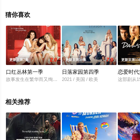
素,Emily,Procter,Adam,Rodriguez,Khandi,Alexander,Jonatha
等演员精彩演绎的美国电视剧，大结局剧情已揭晓（1-21
猜你喜欢
全集），手机免费观看高清无删减完整版电视剧全集就上
天堂电影网，更多相关信息可移步至豆瓣电视剧、电视猫
或剧情网等平台了解。
2.0
7.0
更新至第7集
更新至第10集
更新至第13
口红丛林第一季
日落家园第四季
恋爱时代
故事发生在繁华而又绚丽的大都市纽约，妮可（基姆·瑞弗 Kim Raver 
2021 / 美国 / 欧美
这部剧从1
相关推荐