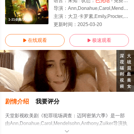
语言：
未知
状态：
已完结
- 免费在线观看
导演：
Ann,Donahue,Carol,Mendelsohn,Anthony,Zuiker
主演：
大卫·卡罗素,Emily,Procter,Adam,Rodriguez,Khandi,Alexander,Jonathan,Togo
1-21全集/大结局
更新时间：
2025-03-20
在线观看
极速观看


剧情介绍
我要评分
天堂影视欧美剧《犯罪现场调查：迈阿密第六季》是一部
由Ann,Donahue,Carol,Mendelsohn,Anthony,Zuiker导演执
导，大卫·卡罗
