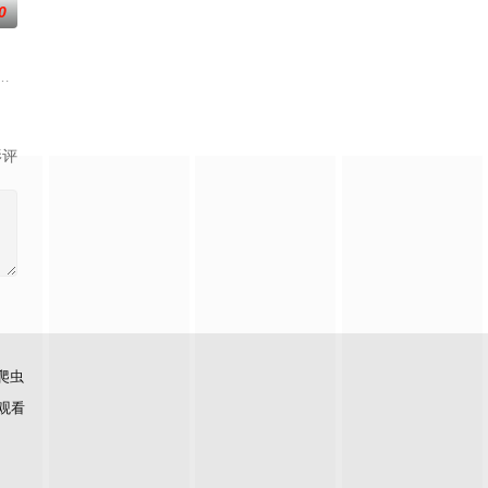
0
查过程中，这
包括布偶自行移动和夜半啼哭，石桥似乎藏着不为
在家中的黑须越郎，他企图上吊自杀没能成功，墙壁开了个洞，他可以看到福
影评
爬虫
观看