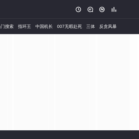




门搜索
指环王
中国机长
007无暇赴死
三体
反贪风暴