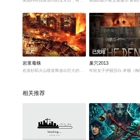
美国内布拉斯加州的玉米田，有位农夫厄尔给奇某日突然暴毙，
美国B级片教父塞缪尔·富勒
正片
4.0
已完结
岩浆毒蛛
巢穴2013
在洛杉矶火山喷发释放出巨大的群熔岩呼吸狼蛛。
年轻女子伊丽莎白·本顿（梅勒妮
相关推荐