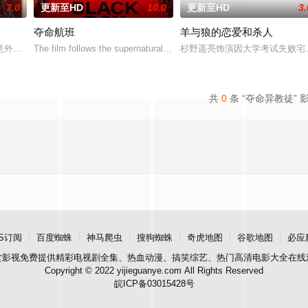
7.0
更新至HD
10.0
更新至HD
3.
夺命航班
羊与狼的恋爱和杀人
理请求中国业主寻求一位中国风水大师的帮助，以防止类似事故再次发生。在调
意外坠崖后闯入隐秘古宅求救，得男主人石桥留宿，却陷入更恐怖的诡异事件，
The film follows the supernatural events surrounding Vero Airlines Fl
杉野遥亮饰演因大学考试失败宅
共
0
条 “夺命异教徒” 
S订阅
百度蜘蛛
神马爬虫
搜狗蜘蛛
奇虎地图
谷歌地图
必应
堂影视
免费提供精彩电视剧全集、热血动漫、搞笑综艺、热门高清电影大全在线
Copyright © 2022 yijieguanye.com All Rights Reserved
皖ICP备03015428号