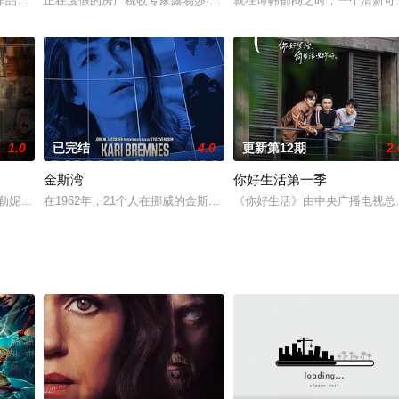
他的儿子书亚和养子埃利于是被送芝加哥市的波特夫妇家中寄养。这一对农家兄
作品，1953年第18届威尼斯电影节铜狮eee。警察，小偷，电影制作人被阴
正在度假的房产税收专家露易莎·劳伦特（Silvia Abascal 饰
就在谭帏郁闷之时，一个清新可
1.0
已完结
4.0
更新第12期
2.
金斯湾
你好生活第一季
·帕帕拉 Melanie Papalia 饰）正就网络聊天软件the DEN申请课题和
在1962年，21个人在挪威的金斯湾爆炸事故中死亡。这个事故直
《你好生活》由中央广播电视总