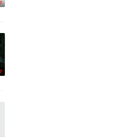
0
的幽灵
连串妖异事件，张天盛虽被种种诡怪幻象阻碍
界的危险实体，对方如同附骨之疽，死咬着目标一路追杀而来。为了护住身世成
layers打造的惊悚/恐怖片《身体摄像机》(Body Cam)，Malik Vitthal(《
0
在熟睡中被人侵犯；赌鬼租客严午（邱泽 饰）
。结果妹妹在老剧院求婚后直接被邪灵缠上，整个人性情大变，怪事接二连三炸
被困在一个水下洞穴中，同时，周遭还有一条最凶猛的鲨鱼——公牛真鲨。为