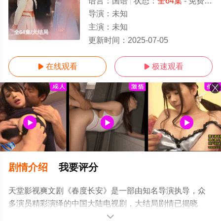
语言：
国语
状态：
全64集
- 免费在线观看
导演：
未知
主演：
未知
全64集/大结局
更新时间：
2025-07-05
在线观看
极速观看


剧情介绍
我要评分
天堂影视爽文剧《春度长安》是一部由知名导演执导，众
多演员精彩演绎的中国大陆电视剧，大结局剧情已揭晓
（全64集），手机免费观看高清无删减完整版电视剧全集
