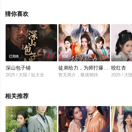
就上天堂电影网，更多相关信息可移步至豆瓣电视剧、电
视猫或剧情网等平台了解。
猜你喜欢
4.0
1.0
已完结
完结
完结
深山包子铺
徒弟给力，为师打爆仙帝
咬红杏
2025 / 大陆 / 短大全
暂无简介，敬请期待
2025 / 大
相关推荐