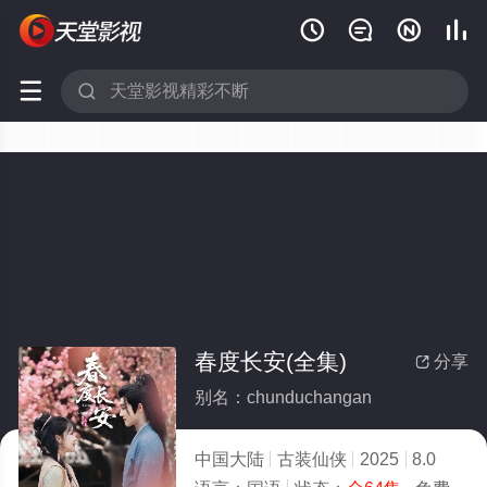






春度长安(全集)
分享

别名：chunduchangan
中国大陆
古装仙侠
2025
8.0