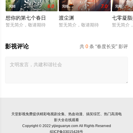
6.0
7.0
完结
完结
完结
想你的第七个春日
渡尘渊
七零凝脂
暂无简介，敬请期待
暂无简介，敬请期待
暂无简介
影视评论
共
0
条 “春度长安” 影评
天堂影视
免费提供精彩电视剧全集、热血动漫、搞笑综艺、热门高清电
影大全在线观看
Copyright © 2022 yijieguanye.com All Rights Reserved
皖ICP备03015428号