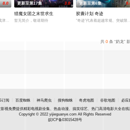
8.0
更新至第17集
3.0
更新至第6集
9.
猎魔女团之末世求生
胶囊计划 奇迹
人膝，成就丹道至尊！
成津南山为期一年的守夜人集训考核，成为了正式的守夜人后，重回136小队，
暂无简介，敬请期待
“奇迹”代表着超越常规、突破
共
0
条 “奶龙” 
S订阅
百度蜘蛛
神马爬虫
搜狗蜘蛛
奇虎地图
谷歌地图
必应
堂影视
免费提供精彩电视剧全集、热血动漫、搞笑综艺、热门高清电影大全在线
Copyright © 2022 yijieguanye.com All Rights Reserved
皖ICP备03015428号