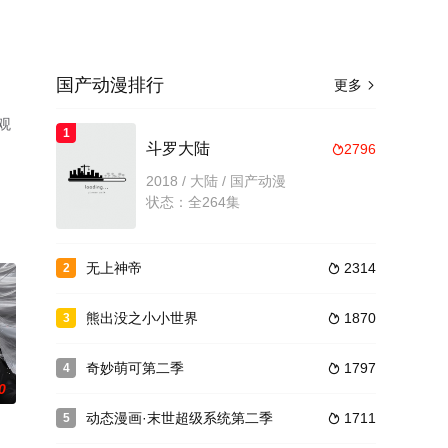
国产动漫排行
更多

观
1
斗罗大陆
2796

2018 / 大陆 / 国产动漫
状态：全264集
无上神帝
2314
2

熊出没之小小世界
1870
3

奇妙萌可第二季
1797
4

0
动态漫画·末世超级系统第二季
1711
5
