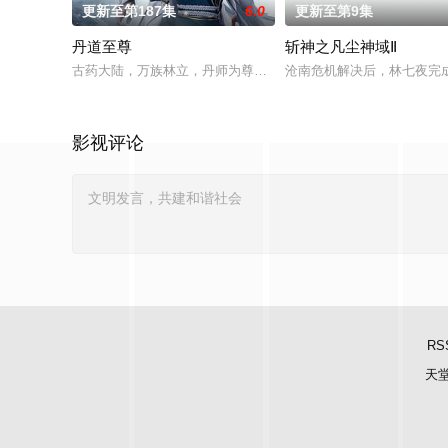
更新至第187集
6.0
更新至第9集
丹道至尊
斩神之凡尘神域Ⅱ
古药大陆，万族林立，丹师为尊；双生武脉，再现世间！醉卧美
沧南危机解决后，林七夜完
影视评论
RS
天