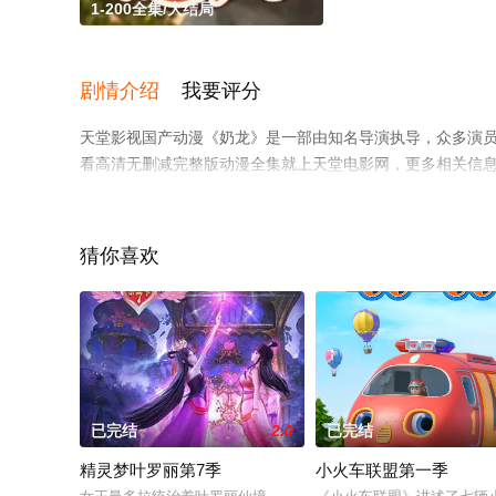
1-200全集/大结局
剧情介绍
我要评分
天堂影视国产动漫《奶龙》是一部由知名导演执导，众多演员
看高清无删减完整版动漫全集就上天堂电影网，更多相关信
猜你喜欢
已完结
2.0
已完结
精灵梦叶罗丽第7季
小火车联盟第一季