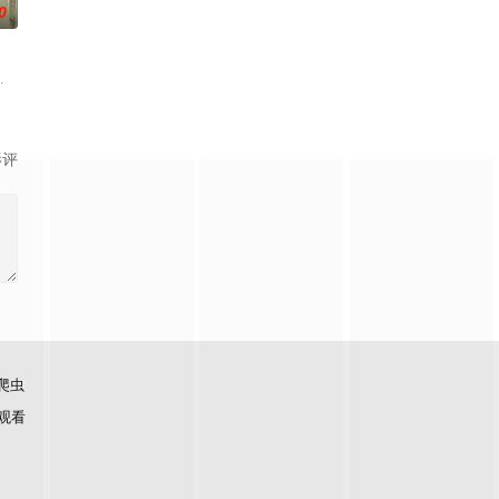
0
与伙伴再度开启一场与古神教会的崭新较量……
限制，达到某种非凡成就，往往伴随着一种神秘感，让人们产生敬畏和好奇。这1
影评
爬虫
观看