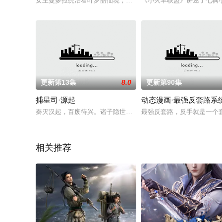
女王曼多拉统治着叶罗丽仙境，因为人类大肆的破坏自然环境，
《小火车联盟》讲述了七辆
更新第13集
8.0
更新第90集
捕星司·源起
动态漫画·最强反套路系
秦灭汉起，百废待兴。诸子隐世，氏族势行。驱车逐鹿，弱肉何
最强反套路，反手就是一个
相关推荐