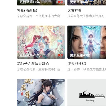
更新至第17集
9.0
更新至第6集
将夜(动画版)
太古神尊
宁缺穿越到一个似是而非的大唐世界，却发现此处为处处惊险的
灵界至尊太子惨遭算计身死
更新至第20集
8.0
更新至第49集
花仙子之魔法香对论
逆天邪神3D
东映动画与腾讯宣布将联手打造『花仙子』全新动画 新作将继承
逆天邪神3D动画先导预告上