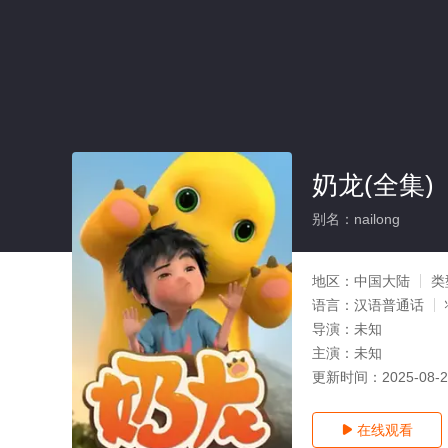
奶龙(全集)
别名：nailong
地区：
中国大陆
类
语言：
汉语普通话
导演：
未知
主演：
未知
更新时间：
2025-08-
在线观看
