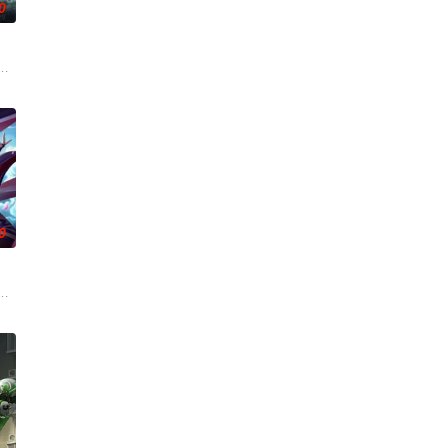
0
既没有任何修
翻整片武道世界。双武魂同步觉醒，炼化万灵、参
葛亮展开启“双师对决”，以曜为首的“星之队”和在校生们，在与学长们的奇妙互
来袭，天生废灵根的少年秦雨体内意外觉醒神力，被选中成为神秘至强功法万
0
独播，敬请期待！
奉命成婚。两人在洞房夜发起暗杀，却发现彼此皆是不死之身。为了得到对方宗
将打入太古洪荒，却无一人归来，只有一缕真火遗留世间。九千年后，门派废