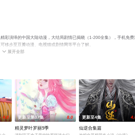
精彩演绎的中国大陆动漫，大结局剧情已揭晓（1-200全集），手机免费
息可移步至豆瓣动漫、电视猫或剧情网等平台了解。
展开全部

4.0
更新至第07集
8.0
更新至4集
4.
精灵梦叶罗丽9季
仙逆合集篇