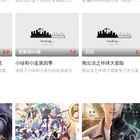
使其严重影响到了仙境的存亡与仙子的安危。曼多拉仙子认为人类都是自私自利
小火车在日常生活中，与其他小火车一同快乐相处，共同成长的故事。在通往南
进到宝石盒子里的叶罗丽战士们能打破记忆封印吗？浮云楼仙境银行
改编自耳根同名小说《仙逆》，
5.0
更新第06集
7.0
完结
2.
统
小绿和小蓝第四季
熊出没之环球大冒险
争？同心携力，主臣兼行。天命赐异，源于甘星，施于阴阳，异于静动。静者天
套路。 徐缺踏上了一条套路之路，每天不是在套路，就是正在去套路的路上！
讲述了小绿和小蓝分别化身成为了魔王小绿和骑士团团长小蓝，在一
熊出没之环球大冒险专门为儿童