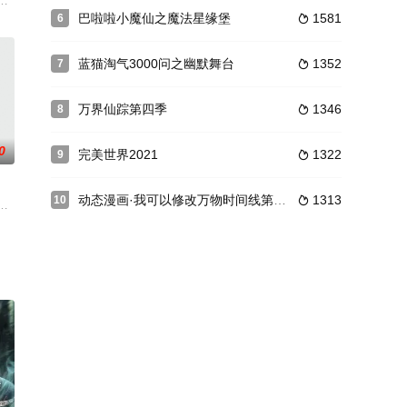
爱破坏，不相
山岛的各条铁轨上，每个小火车都在繁忙的运送，
里有什么秘密？被困在镜中世界的金王子，齐娜、菲灵、莫纱、荒石，又会如何
讲述了乡村平凡少年王林以心中之感动，逆仙而修，求的不仅是长生，更多的
巴啦啦小魔仙之魔法星缘堡
1581
6

蓝猫淘气3000问之幽默舞台
1352
7

万界仙踪第四季
1346
8

0
完美世界2021
1322
9

动态漫画·我可以修改万物时间线第一季
1313
10

行，缓而止争
左手无尽之刃，右手诛仙神剑。横扫修仙界无敌手
次次的对战日常中两人逐渐解除对立的人类世界与魔王世界之间的隔阂，敞开心
打造的一部动画片。继续讲述熊兄弟联手对付伐木工光头强，保护原始森林的