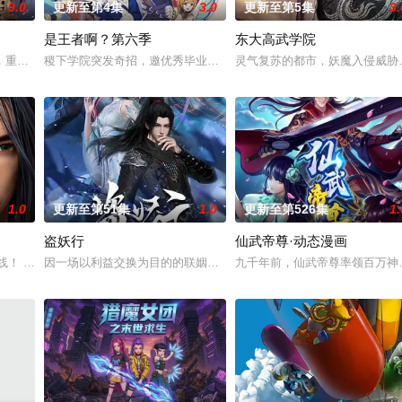
9.0
更新至第4集
3.0
更新至第5集
3.
是王者啊？第六季
东大高武学院
修行世界，原本以为自己可以从此吃香喝辣，一跃成为人上人时，他却发现自己
，重生跌落凡尘沦为底层杂役！身怀绝世造化神丹与逆天功法，仅凭一柄锈剑掀
稷下学院突发奇招，邀优秀毕业生返校担任临时“代课老师”！周瑜、诸
灵气复苏的都市，妖魔入侵威胁
1.0
更新至第51集
1.0
更新至第526集
1.
盗妖行
仙武帝尊·动态漫画
经典、结合潮流、呈现崭新的花仙子世界
线！ 掌天毒之珠，承邪神之血，修逆天之力。 高能工作室出品，爱奇艺全网
因一场以利益交换为目的的联姻，太玄楼刺客江元与九璇宗圣女韶月
九千年前，仙武帝尊率领百万神