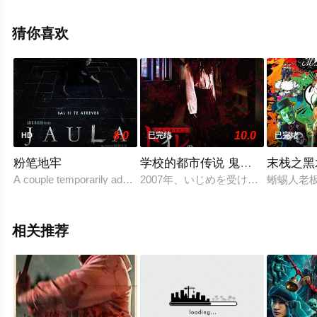
信息可移步至豆瓣电影、电视猫或剧情网等平台了解。
猜你喜欢
8.0
10.0
HD
已完结
已完结
粉笔地牢
学校的都市传说 鬼娃娃花子
末栈之黑
A couple temporarily adopts a young girl that they found wanderin
2007年、いじめを受けて自杀した
蜥蜴人老
相关推荐