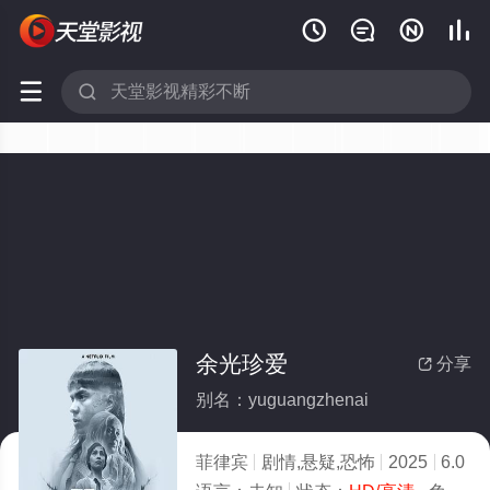






余光珍爱
分享

别名：yuguangzhenai
菲律宾
剧情,悬疑,恐怖
2025
6.0