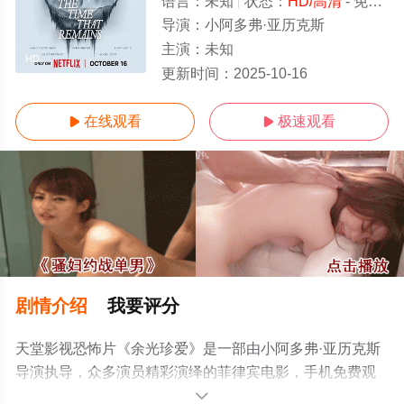
语言：
未知
状态：
HD/高清
- 免费在线观看
导演：
小阿多弗·亚历克斯
主演：
未知
HD
更新时间：
2025-10-16
在线观看
极速观看


剧情介绍
我要评分
天堂影视恐怖片《余光珍爱》是一部由小阿多弗·亚历克斯
导演执导，众多演员精彩演绎的菲律宾电影，手机免费观
看高清无删减完整版电影大全就上天堂电影网，更多相关
