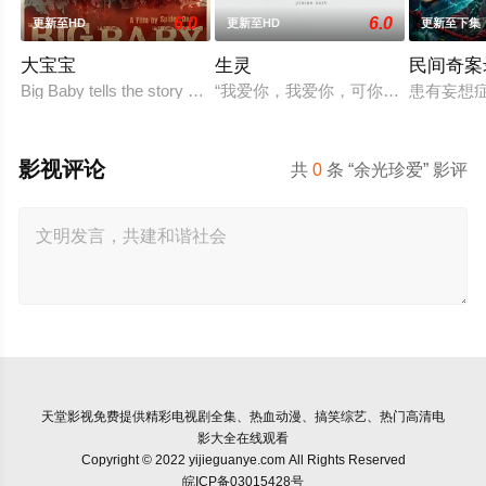
6.0
6.0
更新至HD
更新至HD
更新至下集
大宝宝
生灵
民间奇案录
Big Baby tells the story of Adam Lewis, a successful horror scree
“我爱你，我爱你，可你为什么永远听
患有妄想
影视评论
共
0
条 “余光珍爱” 影评
天堂影视
免费提供精彩电视剧全集、热血动漫、搞笑综艺、热门高清电
影大全在线观看
Copyright © 2022 yijieguanye.com All Rights Reserved
皖ICP备03015428号