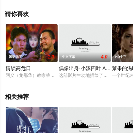
更多相关信息可移步至豆瓣电影、电视猫或剧情网等平台
了解。
猜你喜欢
1.0
4.0
国语无字
中文字幕
HD中字
情锁高危日
偶像出身·小湊四叶 AV出道
禁果的滋
阿义（龙邵华）教家荣（曲慧德）泡妞，家荣看上了青青，两人
这部影片生动地描绘了前日本偶像小
一个世纪
相关推荐