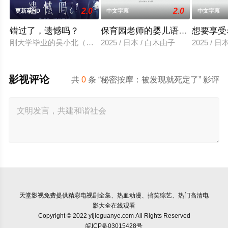
2.0
2.0
更新至HD
中文字幕
中文字幕
错过了，遗憾吗？
保育园老师的婴儿语让人超兴奋
想要享受
刚大学毕业的吴小北（庄达菲 饰）被初恋男友李天昊（周澄奧 
2025 / 日本 / 白木由子
2025 / 
影视评论
共
0
条 “秘密按摩：被发现就死定了” 影评
天堂影视
免费提供精彩电视剧全集、热血动漫、搞笑综艺、热门高清电
影大全在线观看
Copyright © 2022 yijieguanye.com All Rights Reserved
皖ICP备03015428号