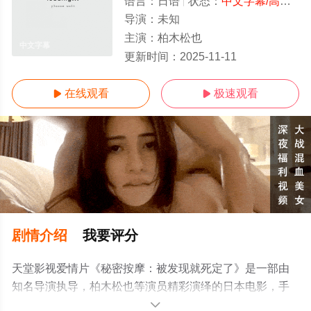
语言：
日语
状态：
中文字幕/高清
- 
导演：
未知
主演：
柏木松也
中文字幕
更新时间：
2025-11-11
在线观看
极速观看


剧情介绍
我要评分
天堂影视爱情片《秘密按摩：被发现就死定了》是一部由
知名导演执导，柏木松也等演员精彩演绎的日本电影，手
机免费观看高清无删减完整版电影大全就上天堂电影网，
