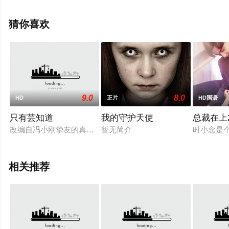
移步至豆瓣电影、电视猫或剧情网等平台了解。
猜你喜欢
9.0
8.0
HD
正片
HD国语
只有芸知道
我的守护天使
总裁在上
改编自冯小刚挚友的真实爱情经历，讲述了隋东风和罗芸之间相
暂无简介
时小念是
相关推荐