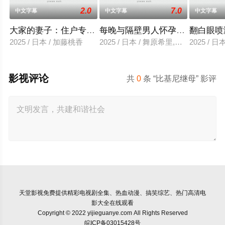
2.0
7.0
中文字幕
中文字幕
中文字幕
大家的妻子：住户专用洞口
每晚与隔壁男人怀孕性爱
翻白眼喷
2025 / 日本 / 加藤桃香
2025 / 日本 / 舞原希里,佐川金二
2025 / 
影视评论
共
0
条 “比基尼继母” 影评
天堂影视
免费提供精彩电视剧全集、热血动漫、搞笑综艺、热门高清电
影大全在线观看
Copyright © 2022 yijieguanye.com All Rights Reserved
皖ICP备03015428号