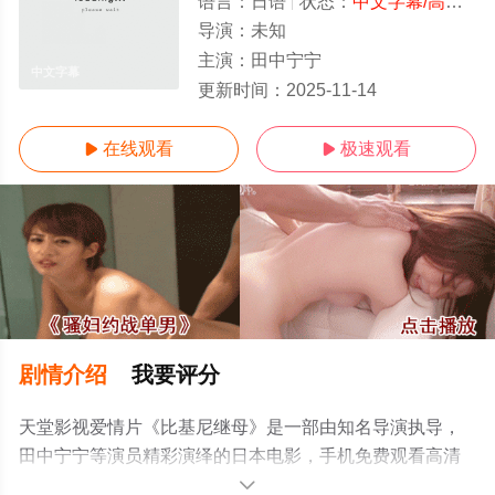
语言：
日语
状态：
中文字幕/高清
- 
导演：
未知
主演：
田中宁宁
中文字幕
更新时间：
2025-11-14
在线观看
极速观看


剧情介绍
我要评分
天堂影视爱情片《比基尼继母》是一部由知名导演执导，
田中宁宁等演员精彩演绎的日本电影，手机免费观看高清
无删减完整版电影大全就上天堂电影网，更多相关信息可
