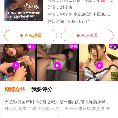
语言：
汉语普通话
状态：
更新至第28集
导演：
刘俊杰
主演：
钟汉良,秦岚,白冰,王冠逸,王真儿,王一舟,张云琪,李嘉灏,陈瑾,张太文
1-28全集/大结局
更新时间：
2026-07-14
在线观看
极速观看


剧情介绍
我要评分
天堂影视国产剧《亦舞之城》是一部由刘俊杰导演执导，
钟汉良,秦岚,白冰,王冠逸,王真儿,王一舟,张云琪,李嘉灏,陈
瑾,张太文等演员精彩演绎的中国大陆电视剧，大结局剧情
