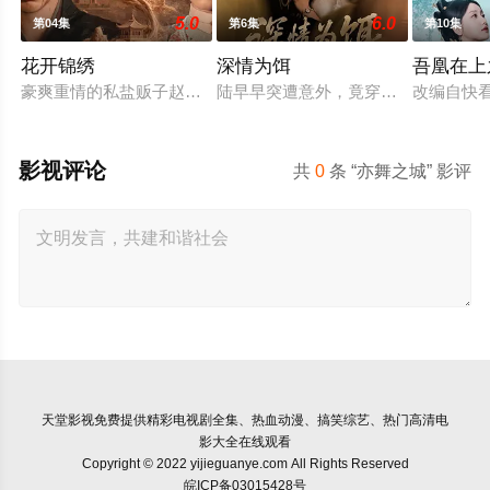
5.0
6.0
第04集
第6集
第10集
花开锦绣
深情为饵
吾凰在上
豪爽重情的私盐贩子赵凌虽出身草莽，却心怀壮志，他结识了遭
陆早早突遭意外，竟穿越成民国少夫
改编自快
影视评论
共
0
条 “亦舞之城” 影评
天堂影视
免费提供精彩电视剧全集、热血动漫、搞笑综艺、热门高清电
影大全在线观看
Copyright © 2022 yijieguanye.com All Rights Reserved
皖ICP备03015428号