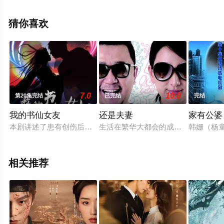
已揭晓（1-28全集），手机免费观看高清无删减完整版电
视剧全集就上天堂电影网，更多相关信息可移步至豆瓣电
猜你喜欢
视剧、电视猫或剧情网等平台了解。
7.0
10.0
第20集完结
已完结
完结
我的书仙女友
还是夫妻
家有公婆
本剧讲述了患有创伤后应激障碍的格斗运动员黄大宝与书仙颜如
生活在繁华大都会的成年男女，各自经
韩姗（杨
相关推荐