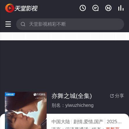






亦舞之城(全集)
分享

别名：yiwuzhicheng
中国大陆
剧情,爱情,国产
2025
2.0