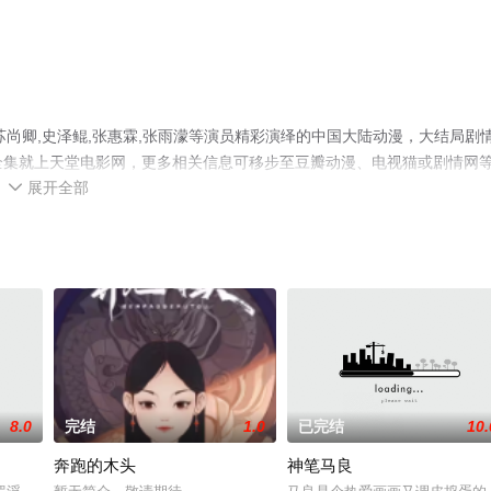
尚卿,史泽鲲,张惠霖,张雨濛等演员精彩演绎的中国大陆动漫，大结局剧
漫全集就上天堂电影网，更多相关信息可移步至豆瓣动漫、电视猫或剧情网
展开全部

8.0
完结
1.0
已完结
10.
奔跑的木头
神笔马良