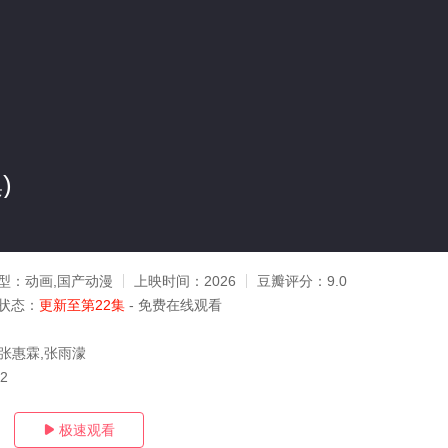
)
型：
动画,国产动漫
上映时间：
2026
豆瓣评分：
9.0
状态：
更新至第22集
- 免费在线观看
,张惠霖,张雨濛
02
极速观看
