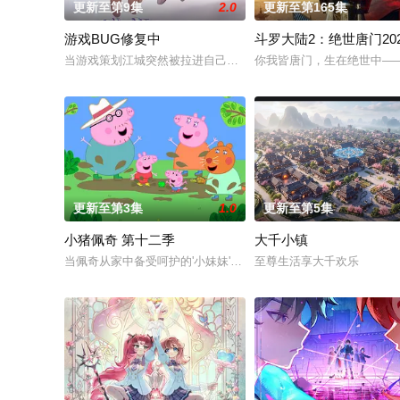
更新至第9集
2.0
更新至第165集
游戏BUG修复中
斗罗大陆2：绝世唐门202
当游戏策划江城突然被拉进自己精心打造的数字世界时，他原本
你我皆唐门，生在绝世中—
更新至第3集
1.0
更新至第5集
小猪佩奇 第十二季
大千小镇
当佩奇从家中备受呵护的'小妹妹'一跃成为肩负责任的'大姐姐'，
至尊生活享大千欢乐