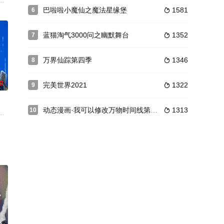
进入了即将开
生灭当中沉沦，周而复始循环不休，直到这一年，
孩子,生活在一个叫”百花村”的村庄.有一天这里平静的生活被一阵隆隆的炮声
巴啦啦小魔仙之魔法星缘堡
1581
6

蓝猫淘气3000问之幽默舞台
1352
7

万界仙踪第四季
1346
8

0
完美世界2021
1322
9

动态漫画·我可以修改万物时间线第一季
1313
10

但根本不是漂
”，不断吞噬金属，壮大自身，并隐藏暗处帮助
临下界与俗世接触”的试炼，并前往自己出生的故乡。 nbsp; nbsp
冷峻外表下藏着炽热的心。他曾是警队精英，后加入钢铁飞龙，以超凡枪法和