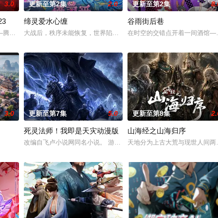
3.0
更新至第2集
2.0
更新至第2集
8.
3
缔灵爱水心缠
谷雨街后巷
以为能在这片熟悉的地方游刃有余。然而，令他震惊的是，游戏中强大无比的魔
—腾讯视频《斗罗大陆绝世唐门》动画正式启动！
大战后，秩序未能恢复，世界陷入混乱。混沌从深渊崛起，黑暗如潮
在时空的交错点开着一间酒馆——
3.0
更新至第7集
5.0
更新至第8集
2.
死灵法师！我即是天灾动漫版
山海经之山海归序
而乔治从集万千宠爱于一身的'小弟弟'转变为需中间的孩子时，他们的世界发生了
改编自飞卢小说网同名小说。 游戏降临现实，世界规则颠覆，人类进
天地分为上古大荒与现世人间两