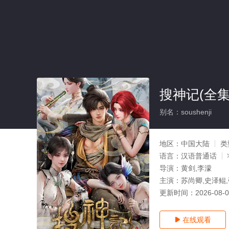
搜神记(全集
别名：soushenji
地区：
中国大陆
类
语言：
汉语普通话
导演：
黄剑,李濛
主演：
苏尚卿,史泽鲲
更新时间：
2026-08-
在线观看
