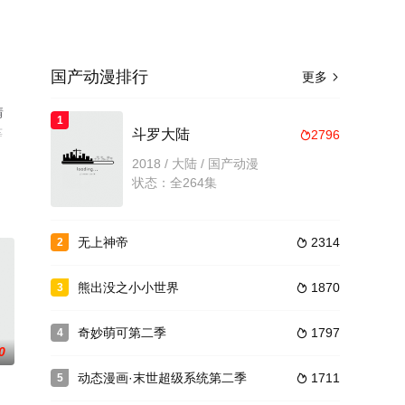
国产动漫排行
更多

情
1
等
斗罗大陆
2796

2018 / 大陆 / 国产动漫
状态：全264集
无上神帝
2314
2

熊出没之小小世界
1870
3

奇妙萌可第二季
1797
4

0
动态漫画·末世超级系统第二季
1711
5
