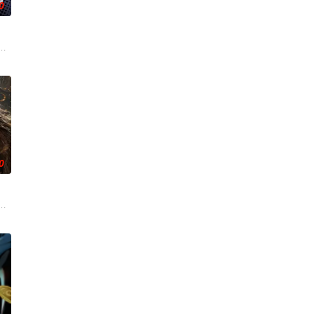
0
王苏夜不知为
水般吞噬大地……缔默完成了命运的蜕变——她不再是被守护的少女，而是手持
谷雨街后巷。 无论城市的角落，还是繁星坠落的荒漠， 穿过现实的迷宫，欢迎
0
微
入全民转职时代。机遇之下暗流汹涌，深渊的魔族和龙族同样觊觎新世界，与
界，由太极壁垒相隔，域外虚无异境滋生侵蚀神魂、扰乱秩序的暗紫色暗力；