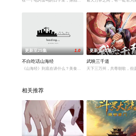
在一个电闪雷鸣的日子里，身陷囹圄的一只耳成功越狱，引起黑
诸天万界之间，有一处名为
更新至25集
1.0
更新第52集
不白吃话山海经
武映三千道
《山海经》到底在讲什么？美食家不白吃回到山海经的年代，探
天下三万州，共尊朝歌，但
相关推荐