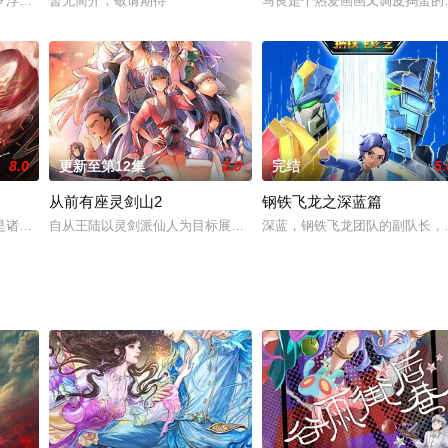
猫警长的高度重视。次日一早，崇拜黑猫警长的小猪三嘟被伙伴大壮拉走，偷偷
罗浮的世界，十万年生，十万年灭，世间万物亿兆生灵，便在这二十万年一次的
暂无简介，敬请期待
马良是个热爱画画又调皮捣蛋的
8.0
更新至第12集
2.0
完结
5.
从前有座灵剑山2
钢铁飞龙之深蓝篇
险山海经中提到的名山大海，居然发现，这一切这么有趣！原来中国早就有人鱼
是诸侯林立，宗派遍地，各有心思。临安城秦家女婿许无舟意外得到宝器“轮回碗
自从王陆以灵剑派仙人为目标展开修行已经过了两年的岁月。他被赋予了“降
深蓝，钢铁飞龙团队的副队长，