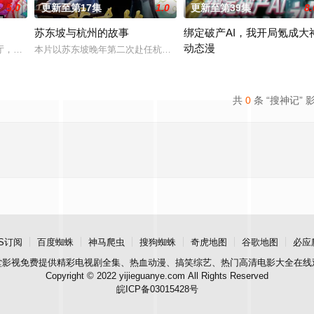
5.0
更新至第17集
1.0
更新至第39集
8.
苏东坡与杭州的故事
绑定破产AI，我开局氪成大
动态漫
经典、结合潮流、呈现崭新的花仙子世界
厅，下一秒竟然血流成河……明明是爱民如子的君王下一秒竟然变成嗜血凶兽……
本片以苏东坡晚年第二次赴任杭州，与老友佛印（一心想将苏东坡渡
暂无简介，敬请期待
共
0
条 “搜神记” 
S订阅
百度蜘蛛
神马爬虫
搜狗蜘蛛
奇虎地图
谷歌地图
必应
堂影视
免费提供精彩电视剧全集、热血动漫、搞笑综艺、热门高清电影大全在线
Copyright © 2022 yijieguanye.com All Rights Reserved
皖ICP备03015428号