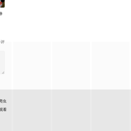
0
神
“明”失去了一切在乎的人，这个糟糕的王真的
入佛门）、辽国女粉丝耶律云（原型为高丽使者之子金富轼与金富辙合二为一，
影评
爬虫
观看