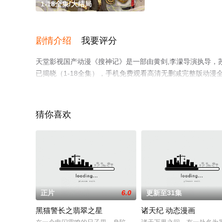
1-18全集/大结局
剧情介绍
我要评分
天堂影视国产动漫《搜神记》是一部由黄剑,李濛导演执导，苏
已揭晓（1-18全集），手机免费观看高清无删减完整版动
平台了解。
猜你喜欢
正片
6.0
更新至31集
黑猫警长之翡翠之星
诸天纪 动态漫画