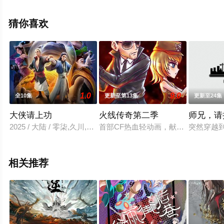
豆瓣动漫、电视猫或剧情网等平台了解。
猜你喜欢
1.0
9.0
全10集
更新至第13集
更新至24集
大侠请上功
火线传奇第二季
师兄，请
2025 / 大陆 / 零柒,久川,良生,韩雨泽,崔凯
首部CF热血轻动画，献给所有热爱
突然穿越
相关推荐