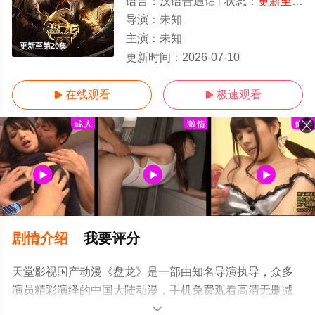
语言：
汉语普通话
状态：
更新至第20集
导演：
未知
主演：
未知
更新至第20集
更新时间：
2026-07-10
在线观看
极速观看


剧情介绍
我要评分
天堂影视国产动漫《盘龙》是一部由知名导演执导，众多
演员精彩演绎的中国大陆动漫，手机免费观看高清无删减
完整版动漫全集就上天堂电影网，更多相关信息可移步至
