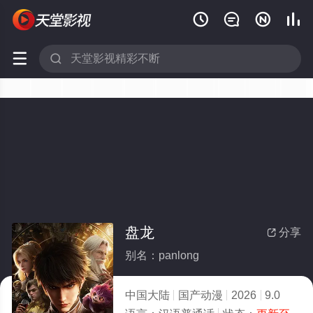






盘龙
分享

别名：panlong
中国大陆
国产动漫
2026
9.0