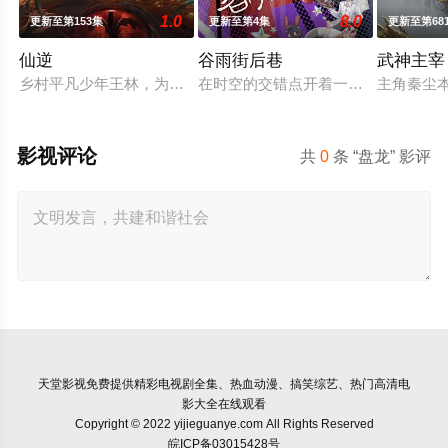
1.0
8.0
更新至第153集
更新至第4集
更新至第68
仙逆
谷雨街后巷
武神主宰
乡村平凡少年王林，为了心中不屈的信念踏入仙门修行，克服天
在时空的交错点开着一间酒馆——谷雨
主角秦尘
影视评论
共
0
条 “盘龙” 影评
天堂影视
免费提供精彩电视剧全集、热血动漫、搞笑综艺、热门高清电
影大全在线观看
Copyright © 2022 yijieguanye.com All Rights Reserved
皖ICP备03015428号