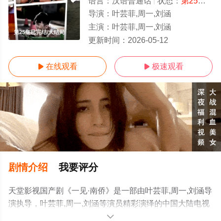
语言：
汉语普通话
状态：
第25集已完结
导演：
叶芸菲,周一,刘涵
主演：
叶芸菲,周一,刘涵
第25集已完结/大结局
更新时间：
2026-05-12
在线观看
极速观看


剧情介绍
我要评分
天堂影视国产剧《一见·南侨》是一部由叶芸菲,周一,刘涵导
演执导，叶芸菲,周一,刘涵等演员精彩演绎的中国大陆电视
剧，大结局剧情已揭晓（第25集已完结），手机免费观看
