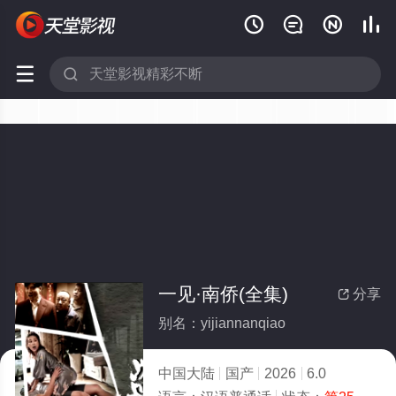






一见·南侨(全集)
分享

别名：yijiannanqiao
中国大陆
国产
2026
6.0