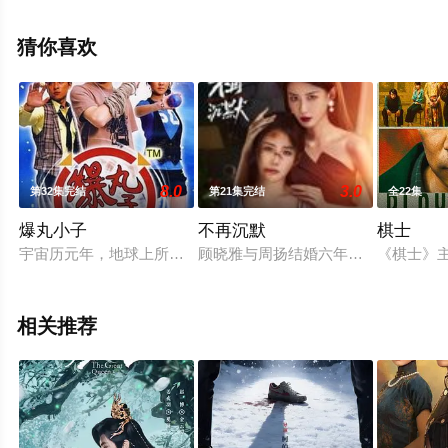
高清无删减完整版电视剧全集就上天堂电影网，更多相关
信息可移步至豆瓣电视剧、电视猫或剧情网等平台了解。
猜你喜欢
8.0
3.0
第32集完结
第21集完结
全22集
爆丸小子
不再沉默
棋士
宇宙历元年，地球上所有的人们都在大肆庆祝，平时热闹非凡的
顾晓雅与周扬结婚六年，为了照顾家
《棋士》
相关推荐