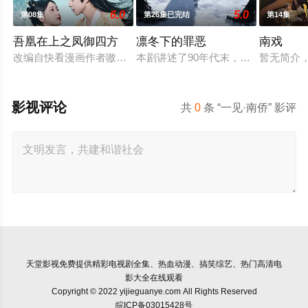
6.0
5.0
第08集
第26集已完结
第14集
吾凰在上之凤御四方
凛冬下的罪恶
南戏
改编自快看漫画作者嗷小泽的独家连载漫画《吾凰在上》。 现代
本剧讲述了90年代末，怒河市刑侦支
暂无简介
影视评论
共
0
条 “一见·南侨” 影评
天堂影视
免费提供精彩电视剧全集、热血动漫、搞笑综艺、热门高清电
影大全在线观看
Copyright © 2022 yijieguanye.com All Rights Reserved
皖ICP备03015428号