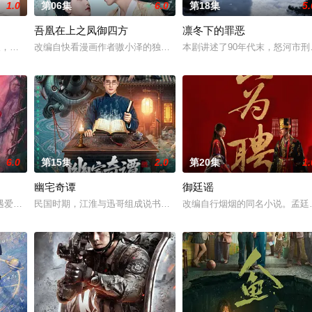
1.0
第06集
6.0
第18集
5.
吾凰在上之凤御四方
凛冬下的罪恶
午战争后，国家蒙羞，张謇虽高中状元，却渴望寻求强国之路。他毅然弃政从商
轻人，在沿海小城南安相遇相知，他们决心各展所长创办旅行社。他们以当地的特
改编自快看漫画作者嗷小泽的独家连载漫画《吾凰在上》。 现代少女
本剧讲述了90年代末，怒河市
6.0
第15集
2.0
第20集
1.
幽宅奇谭
御廷谣
遇爱人程桉、恩师林晚媚的双重背叛。她从恨意中涅槃重生，借私生女桑落的身
民国时期，江淮与迅哥组成说书班子，偶遇“白天人住屋，晚上鬼占房
改编自行烟烟的同名小说。孟廷