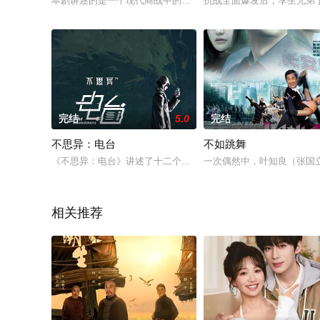
本剧讲述的是一个现代商战中的复仇故事：年轻的达扬公司董事长
抗战全面爆发后，孪生兄弟
完结
5.0
完结
不思异：电台
不如跳舞
《不思异：电台》讲述了十二个脑洞大开的故事，既有少女郊游
一次偶然中，叶知良（张国
相关推荐