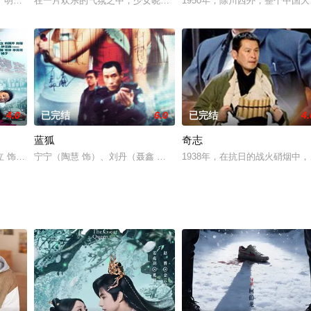
李云扬（黄志忠饰）为了打败10年前在期货厮杀中逼死自己父亲的博时公司董
于明阳（于震 饰）、于明辉（于震 饰）投笔从戎。明辉后来参加了中共游击队
在一片欢乐的气氛之中，少女晓彤（李小璐 饰）的婚礼即将举行，然
1950年，除川西外，整个中
4.0
已完结
6.0
已完结
4.
蓝狐
奇志
遭遇多维空间的惊奇故事；也有扭曲的母爱带来的恐怖故事；一条打不开的神秘
立 饰）结识了名为丁歌（韩雨芹 饰）的女子。丁歌是一名受过专业训练的舞蹈
宁宁（陶慧 饰）、刘丹（聂鑫 饰）和梁梦真（齐中扬 饰）偶然相识
1938年，在抗日的战火硝烟