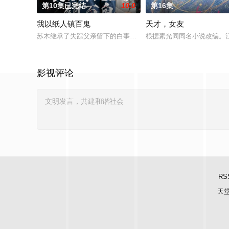
第10集已完结
10.0
第16集
我以纸人镇百鬼
天才，女友
苏木继承了失踪父亲留下的白事馆，本想低调扎纸维生，却因一
根据素光同同名小说改编。
影视评论
RS
天