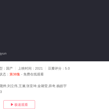
gyun
型：
国产
上映时间：
2021
豆瓣评分：
5.0
状态：
第38集
- 免费在线观看
晟烨,刘立伟,王澜,张亚坤,金璐莹,薛奇,杨皓宇
13
极速观看
