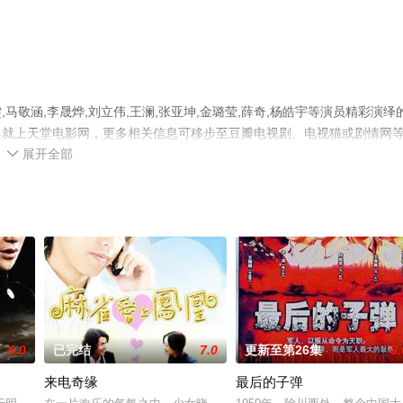
敬涵,李晟烨,刘立伟,王澜,张亚坤,金璐莹,薛奇,杨皓宇等演员精彩演绎
集就上天堂电影网，更多相关信息可移步至豆瓣电视剧、电视猫或剧情网
展开全部

6.0
已完结
7.0
更新至第26集
8.
来电奇缘
最后的子弹