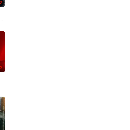
0
，殚精竭虑，
色人文与美食为引，用真诚与创意打动游客。尽
奚圆（姜贞羽 饰）因意外踏入玄机界，继而卷入虎云国内乱的漩涡，身陷重重
刑侦支队在无普及监控、无DNA鉴定技术的支持下，通过摸排、勘查等传统刑侦
0
份入住程家。她步步为营，周旋在各怀心思的豪门
”的阴阳宅，江淮被掳走配“阴婚”。他与女探长穆英搭档，侦破阎王娶亲、五鬼
辉，大平王朝有史以来个以女子进士科三元及第入翰林院的奇女子。十年前的