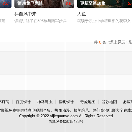
7.0
第36集已完结
6.0
更新至第10集
5.
兵自风中来
人鱼
具流血的新娘纸人卷入了一场跨越十年的惊天阴谋。这纸人身上，竟贴着父亲消
江逾白长大以后，林知夏忽然对他说：“江逾白，我喜欢你，哲学和生物学意义上
该剧讲述了在396旅与陆军步兵学院联合举办的小型军事演习中，郭
就读于职业中学培训部的花季女
共
0
条 “塬上风云” 
S订阅
百度蜘蛛
神马爬虫
搜狗蜘蛛
奇虎地图
谷歌地图
必应
堂影视
免费提供精彩电视剧全集、热血动漫、搞笑综艺、热门高清电影大全在线
Copyright © 2022 yijieguanye.com All Rights Reserved
皖ICP备03015428号