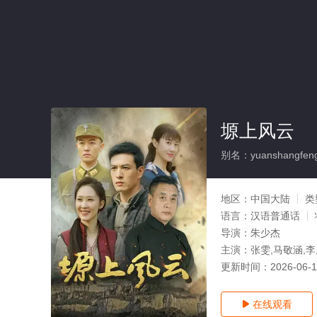
塬上风云
别名：yuanshangfen
地区：
中国大陆
类
语言：
汉语普通话
导演：
朱少杰
主演：
张雯,马敬涵,李
更新时间：
2026-06-
在线观看
