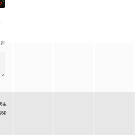
0
失前的绝命符
的喜欢。”那个夜晚，他脸颊微热，还听见自己
子剑因不满演习流于形式，假传指令要求真打实抗，虽引发哗然，却获赏识调任3
生苏琳（黄杨钿甜 饰），虽自小被父母忽视，在艰苦环境中长大，但她始终刻
影评
爬虫
观看