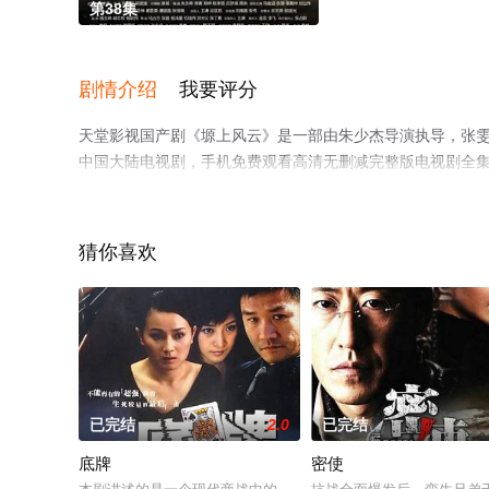
第38集
剧情介绍
我要评分
天堂影视国产剧《塬上风云》是一部由朱少杰导演执导，张雯,马
中国大陆电视剧，手机免费观看高清无删减完整版电视剧全
台了解。
猜你喜欢
已完结
2.0
已完结
底牌
密使