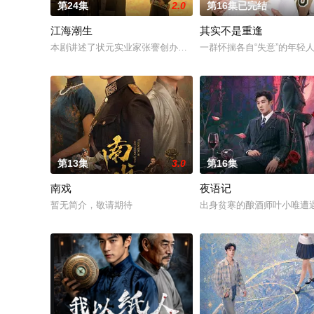
第24集
2.0
第16集已完结
江海潮生
其实不是重逢
本剧讲述了状元实业家张謇创办大生企业，实业报国的故事。甲
一群怀揣各自“失意”的年
第13集
3.0
第16集
南戏
夜语记
暂无简介，敬请期待
出身贫寒的酿酒师叶小唯遭