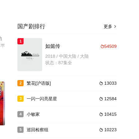
国产剧排行
更多

的
1
等平
如懿传
54509

2018 / 中国大陆 / 大陆
状态：87集全
繁花[沪语版]
13033
2

一闪一闪亮星星
12584
3

小敏家
10415
4

0
巡回检察组
10223
5
