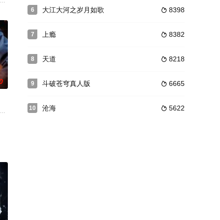
事长乔云风
，投身到敌后抗日战场，由于从军前他有英语基
而，就在这个节骨眼上，晓彤却成为了“落跑新娘”，尽管她并非不爱即将成为自
国大陆地区已全部解放。在解放在大军向西昌进发之际，蒋介石命令胡宗南死守川
大江大河之岁月如歌
8398
6

上瘾
8382
7

天道
8218
8

0
斗破苍穹真人版
6665
9

沧海
5622
10

手机图片，竟
演员，叶知良被她的美丽知性深深的吸引，为了
后，因共同的爱好组成“蓝狐”美少女组合，乐界资深策划夏天（赵纯阳 饰）成了
中，在冀东西部边缘潮白地区的牛山镇，不经意中，显现了御笔手抄《道德经》。