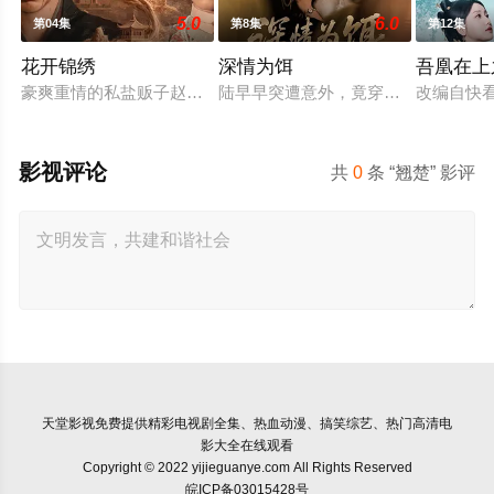
5.0
6.0
第04集
第8集
第12集
花开锦绣
深情为饵
吾凰在上
豪爽重情的私盐贩子赵凌虽出身草莽，却心怀壮志，他结识了遭
陆早早突遭意外，竟穿越成民国少夫
改编自快
影视评论
共
0
条 “翘楚” 影评
天堂影视
免费提供精彩电视剧全集、热血动漫、搞笑综艺、热门高清电
影大全在线观看
Copyright © 2022 yijieguanye.com All Rights Reserved
皖ICP备03015428号