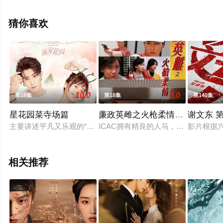
机免费观看高清无删减完整版电视剧全集就上天堂电影
网，更多相关信息可移步至豆瓣电视剧、电视猫或剧情网
猜你喜欢
等平台了解。
10.0
3.0
第18集
第18集
第140集
星花园菜寺场篇
廉政英雌之火枪柔情[普通话版]
谢文东 
主要讲述平凡又乐观的“杂草女孩”董杉菜，与明德学院风云人物
ICAC拥有精良的人马，其中包括不
影片根据
相关推荐