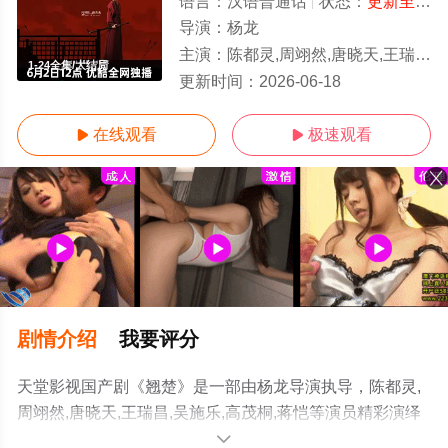
语言：
汉语普通话
状态：
更新至第24集
导演：
杨龙
主演：
陈都灵,周翊然,唐晓天,王瑞昌,吴施乐,高茂桐,蒋恺
1-24全集/大结局
更新时间：
2026-06-18
在线观看
极速观看


剧情介绍
我要评分
天堂影视国产剧《翘楚》是一部由杨龙导演执导，陈都灵,
周翊然,唐晓天,王瑞昌,吴施乐,高茂桐,蒋恺等演员精彩演绎
的中国大陆电视剧，大结局剧情已揭晓（1-24全集），手
