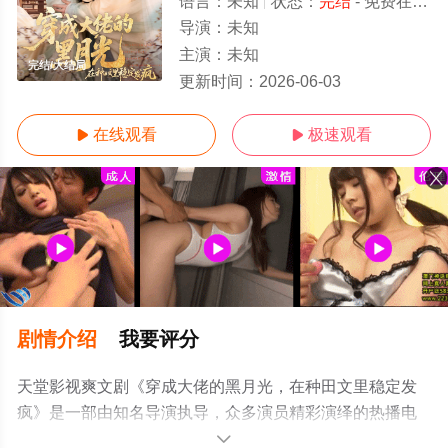
语言：
未知
状态：
完结
- 免费在线观看
导演：
未知
主演：
未知
完结/大结局
更新时间：
2026-06-03
在线观看
极速观看


剧情介绍
我要评分
天堂影视爽文剧《穿成大佬的黑月光，在种田文里稳定发
疯》是一部由知名导演执导，众多演员精彩演绎的热播电
视剧，大结局剧情已揭晓（完结），手机免费观看高清无
