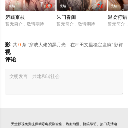
9.0
7.0
完结
完结
完结
娇藏京枝
朱门春闺
温柔狩猎
暂无简介，敬请期待
暂无简介，敬请期待
暂无简介
影
共
0
条 “穿成大佬的黑月光，在种田文里稳定发疯” 影评
视
评论
天堂影视
免费提供精彩电视剧全集、热血动漫、搞笑综艺、热门高清电