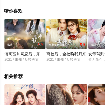
删减完整版电视剧全集就上天堂电影网，更多相关信息可
移步至豆瓣电视剧、电视猫或剧情网等平台了解。
猜你喜欢
6.0
5.0
完结
更新至第80集
完结
装高富帅网恋后，系统让我真逆袭
离校后，全校盼我归来
女帝驾到
2021 / 未知 / 反转爽文
2021 / 未知 / 反转爽文
暂无简介
相关推荐