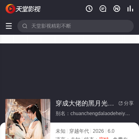






穿成大佬的黑月光，在种田文里稳定发疯(全集)
分享

别名：chuanchengdalaodeheiyueguangzaizhongtianwenliwendingfafeng
未知
穿越年代
2026
6.0