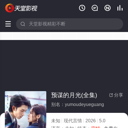






预谋的月光(全集)
分享

别名：yumoudeyueguang
未知
现代言情
2026
5.0