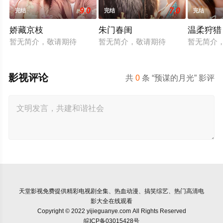
9.0
7.0
完结
完结
完结
娇藏京枝
朱门春闺
温柔狩猎
暂无简介，敬请期待
暂无简介，敬请期待
暂无简介
影视评论
共
0
条 “预谋的月光” 影评
天堂影视
免费提供精彩电视剧全集、热血动漫、搞笑综艺、热门高清电
影大全在线观看
Copyright © 2022 yijieguanye.com All Rights Reserved
皖ICP备03015428号