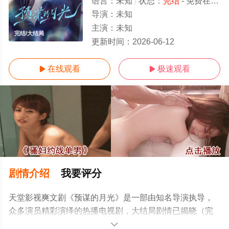
语言：
未知
状态：
完结
- 免费在线观看
导演：
未知
主演：
未知
完结/大结局
更新时间：
2026-06-12
在线观看
极速观看


剧情介绍
我要评分
天堂影视爽文剧《预谋的月光》是一部由知名导演执导，
众多演员精彩演绎的热播电视剧，大结局剧情已揭晓（完
结），手机免费观看高清无删减完整版电视剧全集就上天
