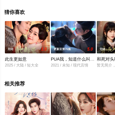
堂电影网，更多相关信息可移步至豆瓣电视剧、电视猫或
剧情网等平台了解。
猜你喜欢
1.0
5.0
完结
更新至第76集
完结
此生更如意
PUA我，知道什么叫态度姐
和死对头
2025 / 大陆 / 短大全
2021 / 未知 / 现代言情
暂无简介
相关推荐