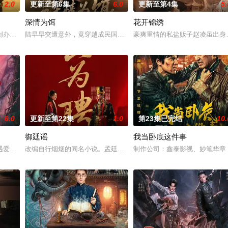
2.0
更新至第6集
6.0
更新至第4集
5.
深情为饵
花开锦绣
“江逾白，我喜欢你，哲学和生物学意义上的喜欢。”那个夜晚，他脸颊微热，
创办大生企业，实业报国的故事。甲午战争后，国家蒙羞，张謇虽高中状元，却
陆早早突遭意外，竟穿越成民国少夫人苏沐晚，醒来，却是丈夫枪口相
豪爽重情的私盐贩子赵凌虽出身
6.0
更新至第22集
1.0
第23集已完结
10.
御廷谣
我当卧底这件事
少女奚圆（姜贞羽 饰）因意外踏入玄机界，继而卷入虎云国内乱的漩涡，身陷
遇爱人程桉、恩师林晚媚的双重背叛。她从恨意中涅槃重生，借私生女桑落的身
改编自行烟烟的同名小说。孟廷辉，大平王朝有史以来个以女子进士
制作公司：鑫泰影视、妙笔华章 