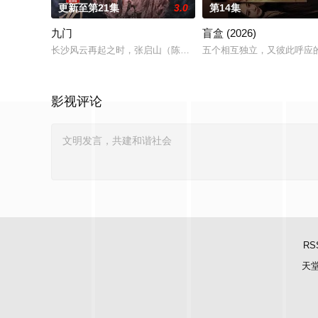
更新至第21集
3.0
第14集
九门
盲盒 (2026)
长沙风云再起之时，张启山（陈伟霆 饰）与吴老狗（曾舜晞 饰）
五个相互独立，又彼此呼应的
影视评论
RS
天