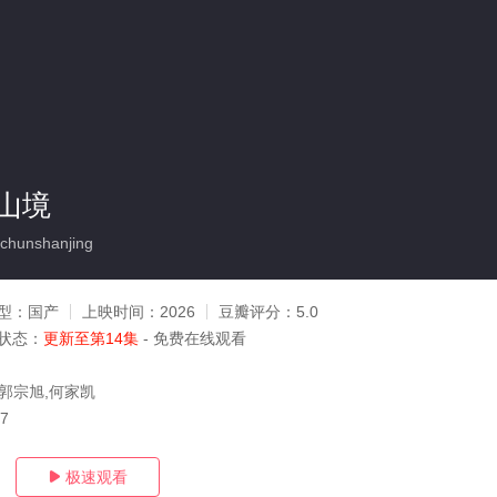
山境
hunshanjing
型：
国产
上映时间：
2026
豆瓣评分：
5.0
状态：
更新至第14集
- 免费在线观看
,郭宗旭,何家凯
07
极速观看
