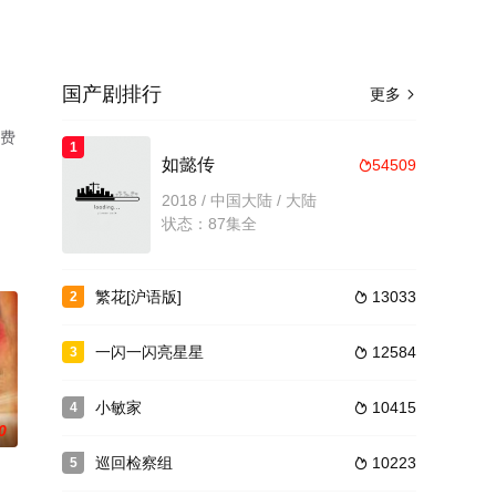
国产剧排行
更多

免费
1
如懿传
54509

2018 / 中国大陆 / 大陆
状态：87集全
繁花[沪语版]
13033
2

一闪一闪亮星星
12584
3

小敏家
10415
4

0
巡回检察组
10223
5
