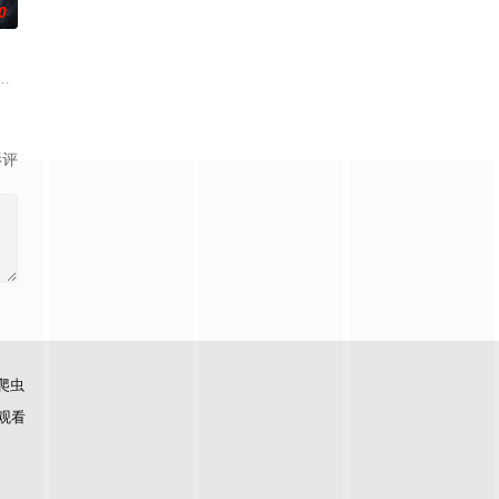
0
神秘失
无用之人”；共享同一具躯体的人格“刮刮乐
”的阴阳宅，江淮被掳走配“阴婚”。他与女探长穆英搭档，侦破阎王娶亲、五鬼
霆 饰）与吴老狗（曾舜晞 饰）强强联手，携手霍仙姑（陈瑶 饰）与九门诸人
影评
爬虫
观看