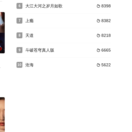
证券公司与政府个别领导相互勾结，操纵股市，获取巨额不义之财的重大内幕，
丹晨,柏寒,张凯丽,刘芳毓,岳跃利,寇振海,盖克,方青卓
大江大河之岁月如歌
8398
6

上瘾
8382
7

天道
8218
8

0
斗破苍穹真人版
6665
9

沧海
5622
10

会南,张少华
胡静,张茜,饭岛爱