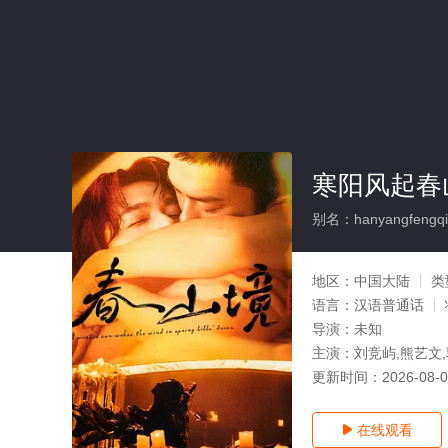
寒阳风起春
别名：hanyangfengqic
地区：
中国大陆
类
语言：
汉语普通话
导演：
未知
主演：
刘竞屿,熊艺文
更新时间：
2026-08-
在线观看
