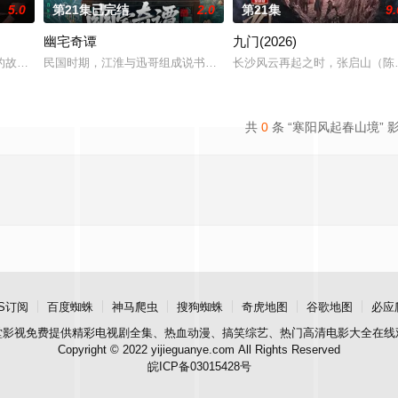
5.0
第21集已完结
2.0
第21集
9.
幽宅奇谭
九门(2026)
强强联手，携手霍仙姑（陈瑶 饰）与九门诸人共赴冒险奇局。一桩401部队的
故事——用一场精心策划的“夏令营”完成复仇的受害者；临终前与遗憾和解的“
民国时期，江淮与迅哥组成说书班子，偶遇“白天人住屋，晚上鬼占房
长沙风云再起之时，张启山（陈伟
共
0
条 “寒阳风起春山境” 
S订阅
百度蜘蛛
神马爬虫
搜狗蜘蛛
奇虎地图
谷歌地图
必应
堂影视
免费提供精彩电视剧全集、热血动漫、搞笑综艺、热门高清电影大全在线
Copyright © 2022 yijieguanye.com All Rights Reserved
皖ICP备03015428号