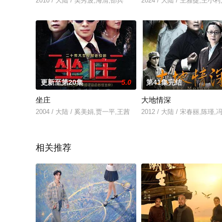
2010 / 大陆 / 吴秀波,海清,邵兵
2024 / 大陆 / 王雅捷,王
更新至第20集
5.0
第41集完结
坐庄
大地情深
2004 / 大陆 / 奚美娟,贾一平,王茜
2012 / 大陆 / 宋春丽,陈
相关推荐