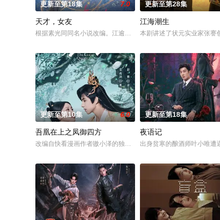
更新至第18集
7.0
更新至第28集
天才，女友
江海潮生
根据素光同同名小说改编。江逾白长大以后，林知夏忽然对他说：
本剧讲述了状元实业家张謇
更新至第10集
6.0
更新至第18集
吾凰在上之凤御四方
夜语记
改编自快看漫画作者嗷小泽的独家连载漫画《吾凰在上》。 现代
出身贫寒的酿酒师叶小唯遭