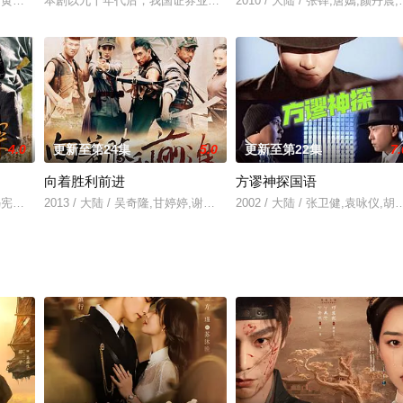
小利,黄晓娟,来喜,张小飞,马诗红,于艺旋
本剧以九十年代后，我国证券业的发展为背景，描绘了中原地区一家
2010 / 大陆 / 张铎,唐嫣,颜
4.0
更新至第24集
5.0
更新至第22集
7.
向着胜利前进
方谬神探国语
瑾,冯宪珍,张小磊,奚美娟
2013 / 大陆 / 吴奇隆,甘婷婷,谢孟伟,王新,叶祖新,杨婷婷,于荣光,赵
2002 / 大陆 / 张卫健,袁咏仪,