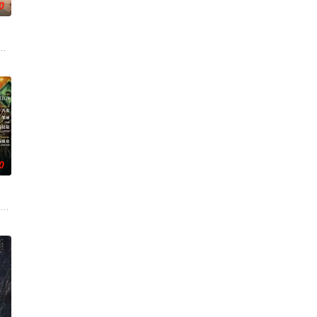
0
还听见自己
渴望寻求强国之路。他毅然弃政从商，殚精竭虑，
对、父母冤案、连环下毒……她于绝境中步步破局，与“醋精”少爷凌慎行从生
草莽，却心怀壮志，他结识了遭人诬陷私通的世家名媛小姐傅庭芸，被迫一起
0
重重危机，
份入住程家。她步步为营，周旋在各怀心思的豪门
科三元及第入翰林院的奇女子。十年前的她被他从死人堆里救出来，蓬头垢面口
题材：警匪、反诈 规格：15分钟X24集 拍摄地点：广东 出品人：郑伟、梁可