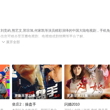
刘竞屿,熊艺文,郭宗旭,何家凯等演员精彩演绎的中国大陆电视剧，手机
关信息可移步至豆瓣电视剧、电视猫或剧情网等平台了解。
展开全部

7.0
更新至第22集
6.0
更新至第21集
9.
坐庄2：操盘手
闪婚2010