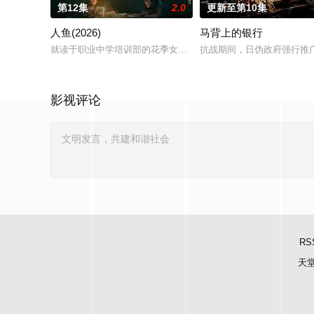
第12集
2.0
更新至第10集
人鱼(2026)
马背上的银行
就读于职业中学培训部的花季女生苏琳（黄杨钿甜 饰），虽自小
抗战期间，日伪政府强行推
影视评论
RS
天