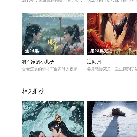
1995年，缉毒警林强峰（段奕宏 饰）结束卧底生涯，为追查毒
大成年间，衙役陈宜曲与大
全24集
3.0
第28集完结
将军家的小儿子
迎凤归
告老还乡的李将军全家除夕夜惨遭神秘人灭门，李家小儿子李见
姜乐瑶惨死后，重生回到了
相关推荐