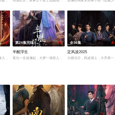
品线索调任西港市禁毒支队。彼时，走私商卢少骅（秦昊 饰）一夜间倾家荡产，
夫扬陶在三周年纪念日那天决意和离。就在双方都要拿出和离书，好聚好散的时
动荡乱世，富家公子爱上低贱戏子。身份界限、世人流言、至亲背叛
改编自锦夏末原著小说《恶魔少
1.0
第24集完结
7.0
全36集
9.
半醒浮生
定风波2025
微逃过一死，隐姓埋名潜入鬼谷计划手刃仇敌为全家报仇。鬼谷少主陈小熹性格
嫁入宁府的前一夜!她的闰蜜乡野丫头蓉儿也重生了。但这一世蓉儿竟顶替了姜
复仇一念波澜起，大梦一场世人皆道慈悲意？
大婚当日，风波湖上，大齐第一