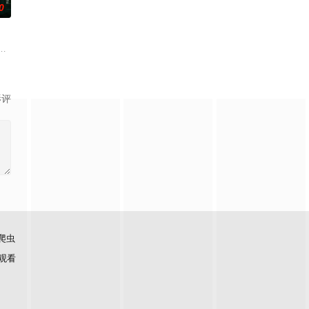
0
练口语并争
、孙希光和黄鹰等人开始筹备建立冀南银行，手
先孕丑闻，入赘豪门贝家。他在家中备受冷眼，只有贝家儿子贝律清对他照顾有
生苏琳（黄杨钿甜 饰），虽自小被父母忽视，在艰苦环境中长大，但她始终刻
影评
爬虫
观看