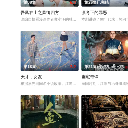
第08集
6.0
第26集已完结
吾凰在上之凤御四方
凛冬下的罪恶
改编自快看漫画作者嗷小泽的独家连载漫画《吾凰在上》。 现代
本剧讲述了90年代末，怒
第18集
7.0
第21集已完结
天才，女友
幽宅奇谭
根据素光同同名小说改编。江逾白长大以后，林知夏忽然对他说：
民国时期，江淮与迅哥组成说