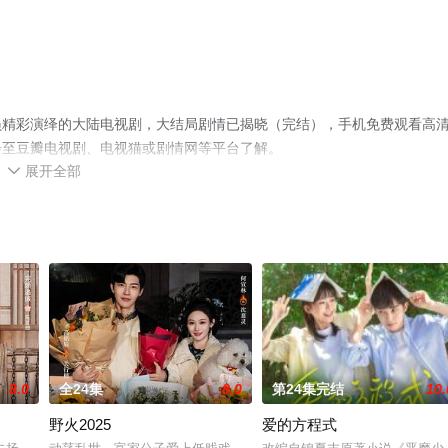
员精彩演绎的大陆电视剧，大结局剧情已揭晓（完结），手机免费观看高
步至豆瓣电视剧、电视猫或剧情网等平台了解。
展开全部

8.0
全24集
8.0
第24集完结
10.
野火2025
爱的方程式