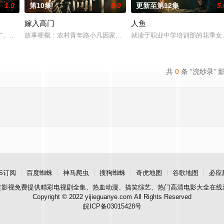
1.0
第10集
9.0
更新至第12集
5.
嫁入高门
人鱼
被父母忽视，在艰苦环境中长大，但她始终刻苦学习，憧憬未来。为此，苏琳苦
广、使用由“中国准备银行”发行的伪钞货币。根据党中央指示，高景波、徐邵梁
故事梗概：农村青年路小凡因家庭欠债，被迫替贝家大小姐掩盖未婚
就读于职业中学培训部的花季女
共
0
条 “浣纱录” 
S订阅
百度蜘蛛
神马爬虫
搜狗蜘蛛
奇虎地图
谷歌地图
必应
堂影视
免费提供精彩电视剧全集、热血动漫、搞笑综艺、热门高清电影大全在线
Copyright © 2022 yijieguanye.com All Rights Reserved
皖ICP备03015428号