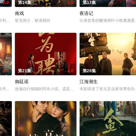
5.0
第14集
3.0
第17集
6.
南戏
夜语记
少女奚圆（姜贞羽 饰）因意外踏入玄机界，继而卷入虎云国内乱的漩涡，身陷
河市刑侦支队在无普及监控、无DNA鉴定技术的支持下，通过摸排、勘查等传统
暂无简介，敬请期待
出身贫寒的酿酒师叶小唯遭遇爱
2.0
第21集
1.0
第28集
2.
御廷谣
江海潮生
“江逾白，我喜欢你，哲学和生物学意义上的喜欢。”那个夜晚，他脸颊微热，
书班子，偶遇“白天人住屋，晚上鬼占房”的阴阳宅，江淮被掳走配“阴婚”。他
改编自行烟烟的同名小说。孟廷辉，大平王朝有史以来个以女子进士
本剧讲述了状元实业家张謇创办