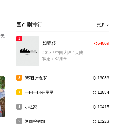
国产剧排行
更多

清无
1
如懿传
54509

2018 / 中国大陆 / 大陆
状态：87集全
繁花[沪语版]
13033
2

一闪一闪亮星星
12584
3

小敏家
10415
4

0
巡回检察组
10223
5
