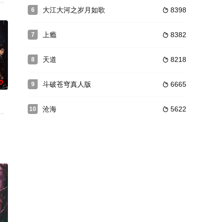
却也因
候，监察司的侯卫却破门而入，扣押二人，逼迫他
，两颗伤痕累累的心依然在小心翼翼地靠近。繁华闹市也硝烟暗涌，三尺戏台可
爷别惹我》。
大江大河之岁月如歌
8398
6

上瘾
8382
7

天道
8218
8

0
斗破苍穹真人版
6665
9

沧海
5622
10

活泼乖张，与
乐瑶的身份代替她嫁入了宁府。姜乐瑶上一世的高
神探萧北冥被嫁祸为恶魔夜煞，背负弑师叛国的罪名落湖逃亡。三年后萧北复