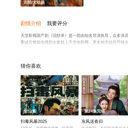
完结/大结局
剧情介绍
我要评分
天堂影视国产剧《浣纱录》是一部由知名导演执导，众多演
删减完整版电视剧全集就上天堂电影网，更多相关信息可移
猜你喜欢
全33集
5.0
第24集完结
扫毒风暴2025
东风送春归