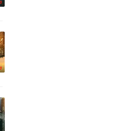
0
重重危机，
刑侦手段，接连破获数起重案要案的艰难过程。
人程桉、恩师林晚媚的双重背叛。她从恨意中涅槃重生，借私生女桑落的身份
0
还听见自己
与女探长穆英搭档，侦破阎王娶亲、五鬼运财
科三元及第入翰林院的奇女子。十年前的她被他从死人堆里救出来，蓬头垢面口
大生企业，实业报国的故事。甲午战争后，国家蒙羞，张謇虽高中状元，却渴