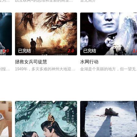
灾难也将降临到他和父母身上。在这个遍地黄金的年代，陈浩决定逆转家人的悲惨
金为线索，主要讲了程咬金劫道和其他事情。剧中主要人物程咬金，花大少，李
以互联网+的思维和全新的商业模式为看点，讲述了初出社会的青年
暂无简介
6.0
已完结
2.0
已完结
1.
拯救女兵司徒慧
水网行动
知到真诚相爱的故事，展现了他们对于美好爱情的无限向往和不懈追求，对于彼
到报警电话，一小区发生枪案。值班探长大刘和警员孟津赴现场，发现却是个杀
1949年，多灾多难的神州大地迎来曙光，经过绵延数年的战火，中
金湖是个美丽的地方，但一望无