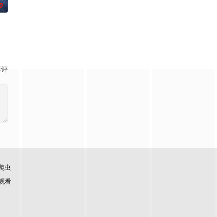
0
，殚精竭虑，
武帝境多年，难以突破。为了摆脱困境，借助神霄宫主曲红颜对自己的爱慕，布
白长大以后，林知夏忽然对他说：“江逾白，我喜欢你，哲学和生物学意义上的
影评
爬虫
观看