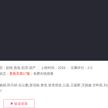
型：
剧情,悬疑,犯罪,国产
上映时间：
2026
豆瓣评分：
2.0
状态：
更新至第17集
- 免费在线观看
杨烁,郎月婷,岳云鹏,姜冠南,黄觉,曾美慧孜,公磊,王砚辉,艾丽娅,甘昀宸,刘
27
极速观看
