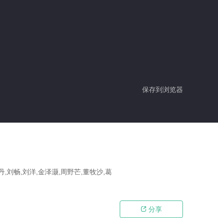
保存到浏览器
丹,刘畅,刘洋,金泽灏,周野芒,董牧沙,葛
分享
