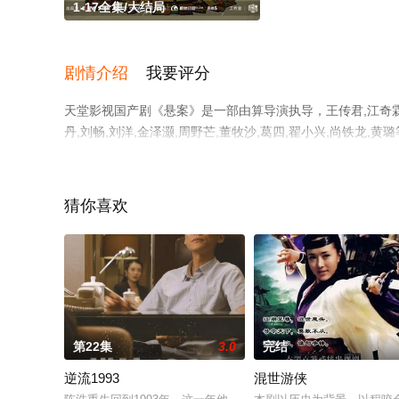
1-17全集/大结局
剧情介绍
我要评分
天堂影视国产剧《悬案》是一部由算导演执导，王传君,江奇霖,杨
丹,刘畅,刘洋,金泽灏,周野芒,董牧沙,葛四,翟小兴,尚铁龙
免费观看高清无删减完整版电视剧全集就上天堂电影网，更
猜你喜欢
第22集
3.0
完结
逆流1993
混世游侠