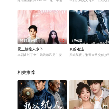
陈浩重生回到1993年，这一年他十八岁，即将参加高考，一场
本剧以历史为背景，以程咬
第19集完结
4.0
已完结
爱上植物人少爷
真凶难逃
本剧讲述了女主陆浅希和男主安默染从一场意外替嫁，由相识相
罗城某夜，刑警大队突然接
相关推荐