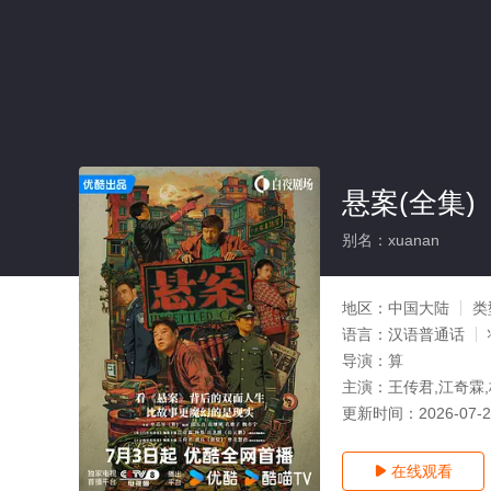
悬案(全集)
别名：xuanan
地区：
中国大陆
类
语言：
汉语普通话
导演：
算
主演：
王传君,江奇霖,
更新时间：
2026-07-
在线观看
