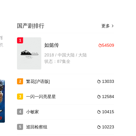
国产剧排行
更多

刘
1
机
如懿传
54509

2018 / 中国大陆 / 大陆
状态：87集全
繁花[沪语版]
13033
2

一闪一闪亮星星
12584
3

小敏家
10415
4

0
巡回检察组
10223
5
