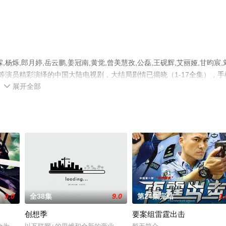
烁,郎月婷,岳云鹏,姜冠南,黄觉,曾美慧孜,公磊,王砚辉,艾丽娅,甘昀宸,
,黄璐等演员精彩演绎的中国大陆电视剧，大结局剧情已揭晓（1-17全集），手
展开全部
多相关信息可移步至豆瓣电视剧、电视猫或剧情网等平台了解。

9.0
全38集
9.0
第24集完结
1.
创想季
要案组雷霆出击