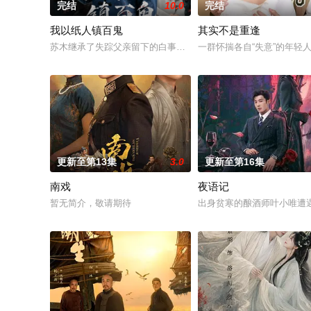
完结
10.0
完结
我以纸人镇百鬼
其实不是重逢
苏木继承了失踪父亲留下的白事馆，本想低调扎纸维生，却因一
一群怀揣各自“失意”的年
更新至第13集
3.0
更新至第16集
南戏
夜语记
暂无简介，敬请期待
出身贫寒的酿酒师叶小唯遭