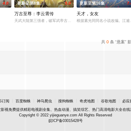
4.0
更新至第8集
5.0
更新至第16集
7.
万古至尊：李云霄传
天才，女友
午战争后，国家蒙羞，张謇虽高中状元，却渴望寻求强国之路。他毅然弃政从商
天武大陆第三强者，破军武帝古飞扬被世界规则所限，修为困在九天
根据素光同同名小说改编。江逾
共
0
条 “悬案” 
S订阅
百度蜘蛛
神马爬虫
搜狗蜘蛛
奇虎地图
谷歌地图
必应
堂影视
免费提供精彩电视剧全集、热血动漫、搞笑综艺、热门高清电影大全在线
Copyright © 2022 yijieguanye.com All Rights Reserved
皖ICP备03015428号