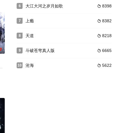
命运，更
密，秦琼徐茂公等人。程咬金登上了混世魔王的宝
为了梦想而奋斗，在经历了种种磨难后，面对利益与责任、财富与梦想、亲情与
大江大河之岁月如歌
8398
6

上瘾
8382
7

天道
8218
8

0
斗破苍穹真人版
6665
9

沧海
5622
10

此人生创伤的
狗案。看到别人都在忙大案，立功心切的年轻警官
国共产党终于夺取了政权，建立了新中国。然而广袤的土地上仍有包括国民党在
际的芦苇和漂泊流浪的水上生活特点，又使这里成为形形色色被辑捕的罪犯们藏身