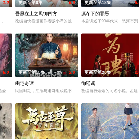
1.0
更新至第6集
6.0
更新至第18集
5.
吾凰在上之凤御四方
凛冬下的罪恶
具流血的新娘纸人卷入了一场跨越十年的惊天阴谋。这纸人身上，竟贴着父亲消
轻人，在沿海小城南安相遇相知，他们决心各展所长创办旅行社。他们以当地的特
改编自快看漫画作者嗷小泽的独家连载漫画《吾凰在上》。 现代少女
本剧讲述了90年代末，怒河市
6.0
更新至第15集
2.0
更新至第20集
1.
幽宅奇谭
御廷谣
遇爱人程桉、恩师林晚媚的双重背叛。她从恨意中涅槃重生，借私生女桑落的身
民国时期，江淮与迅哥组成说书班子，偶遇“白天人住屋，晚上鬼占房
改编自行烟烟的同名小说。孟廷