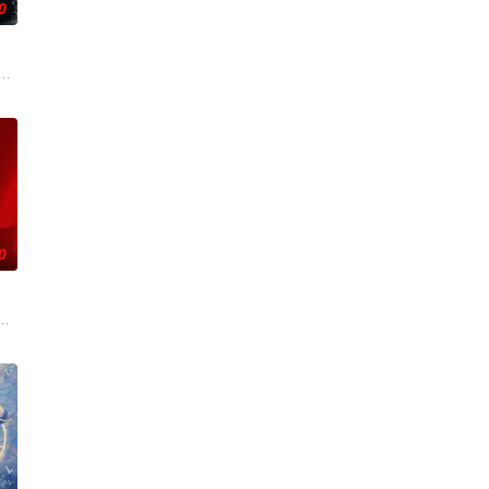
0
失前的绝命符
色人文与美食为引，用真诚与创意打动游客。尽
奚圆（姜贞羽 饰）因意外踏入玄机界，继而卷入虎云国内乱的漩涡，身陷重重
刑侦支队在无普及监控、无DNA鉴定技术的支持下，通过摸排、勘查等传统刑侦
0
份入住程家。她步步为营，周旋在各怀心思的豪门
”的阴阳宅，江淮被掳走配“阴婚”。他与女探长穆英搭档，侦破阎王娶亲、五鬼
辉，大平王朝有史以来个以女子进士科三元及第入翰林院的奇女子。十年前的