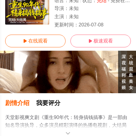
语言：
未知
状态：
完结
- 免费在线观看
导演：
未知
主演：
未知
完结/大结局
更新时间：
2026-07-08
在线观看
极速观看


剧情介绍
我要评分
天堂影视爽文剧《重生90年代：转身搞钱搞事》是一部由
知名导演执导，众多演员精彩演绎的热播电视剧，大结局
剧情已揭晓（完结），手机免费观看高清无删减完整版电
