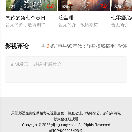
6.0
7.0
完结
完结
完结
想你的第七个春日
渡尘渊
七零凝脂
暂无简介，敬请期待
暂无简介，敬请期待
暂无简介
影视评论
共
0
条 “重生90年代：转身搞钱搞事” 影评
天堂影视
免费提供精彩电视剧全集、热血动漫、搞笑综艺、热门高清电
影大全在线观看
Copyright © 2022 yijieguanye.com All Rights Reserved
皖ICP备03015428号