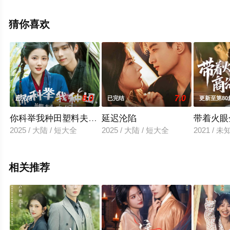
视剧全集就上天堂电影网，更多相关信息可移步至豆瓣电
视剧、电视猫或剧情网等平台了解。
猜你喜欢
8.0
7.0
已完结
已完结
更新至第80
你科举我种田塑料夫妇闯荒年
延迟沦陷
带着火眼
2025 / 大陆 / 短大全
2025 / 大陆 / 短大全
2021 / 
相关推荐