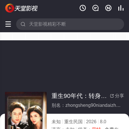






重生90年代：转身搞钱搞事(全集)
分享

别名：zhongsheng90niandaizhuanshengaoqiangaoshi
未知
重生民国
2026
8.0