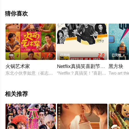
电影大全就上天堂电影网，更多相关信息可移步至豆瓣电
影、电视猫或剧情网等平台了解。
猜你喜欢
1.0
2.0
HD
已完结
已完结
火锅艺术家
Netflix真搞笑喜剧节精选
黑方块
东北小伙李如意（崔志佳 饰）的导演事业遭逢变故，还被债主七
“Netflix？真搞笑！”喜剧节亮
Two art th
相关推荐