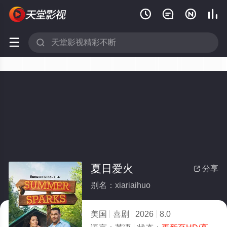






夏日爱火
分享

别名：xiariaihuo
美国
喜剧
2026
8.0