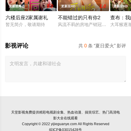
5.0
1.0
更新至粤语
更新至HD
更新至HD
六楼后座2家属谢礼
不能错过的只有你2
查布：我
暂无简介，敬请期待
风流不羁的房地产销冠江来（吴翊歌 
大耳猴逐
影视评论
共
0
条 “夏日爱火” 影评
天堂影视
免费提供精彩电视剧全集、热血动漫、搞笑综艺、热门高清电
影大全在线观看
Copyright © 2022 yijieguanye.com All Rights Reserved
皖ICP备03015428号