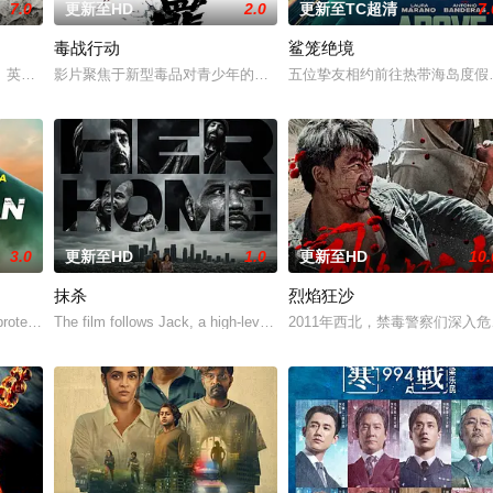
7.0
更新至HD
2.0
更新至TC超清
7.
毒战行动
鲨笼绝境
战队”临危受命，精英队长陈梓静（于文文 饰）率队员金凤（卢靖姗 饰）、齐
。英商勾结黑帮强拆工厂压榨劳工，叶问挺身仗义执言，遭多方联手构陷，蒙谋
影片聚焦于新型毒品对青少年的危害，对社会秩序的破坏为主题，旨
五位挚友相约前往热带海岛度假
3.0
更新至HD
1.0
更新至HD
10.
抹杀
烈焰狂沙
察。这一次，他要对付的是黑帮，其中大多数人在鸦片生意方面活动，并且受到
protect his impulsive brother from disast
The film follows Jack, a high-level defense contractor whose world is
2011年西北，禁毒警察们深