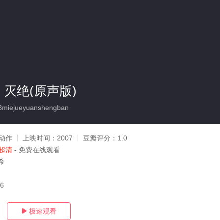
灭绝(原声版)
miejueyuanshengban
动作
上映时间：
2007
豆瓣评分：
1.0
超清
- 免费在线观看
希
06
极速观看
