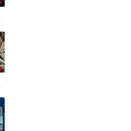
0
燕（蒋
杀罪入狱。狱中黑帮步步设局加害，危机四伏。身
在通过电影让观众意识到毒品的可怕，着重塑造了缉毒警察在危险环境中坚守岗
，计划在碧蓝海域中体验刺激的鲨鱼笼潜水，同时享受奢靡的派对狂欢。然而
0
腐败官员的保
入危险境地，与毒贩展开了一场惊心动魄的较量。三年后，杨天追查战友马超遇害