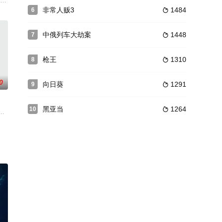
维斯、罗伯特·韦德编
深厚。黑帮头子龙啸天的情妇作警方证人，盼和凤奉命保护她。龙派雌雄杀手去
非常人贩3
1484
6

中俄列车大劫案
1448
7

枪王
1310
8

0
向日葵
1291
9

黑亚当
1264
10

生与任家私怨
者为了清理门户特邀游敏从美国返港，岂料叛徒雷豹反制，重伤的游敏漂流海
更大的势力逐渐浮出水面，香港各部之间的权力制衡更加紧张，再掀巨大波澜