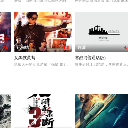
第一周就获得了价值70000多美元的票房。Madame M集团在世界各地专
报道，[谍影重重3]编剧斯科特·Z·本恩斯将对[邦德25]剧本进行改写。原剧本由尼尔·珀
讲述一场亲情力量与欲望深渊的对抗，与爱同行的正能量之战。
凤和盼是香港女警,她们友情极
4.0
已完结
1.0
超清
4.
女黑侠黄莺
寒战2(普通话版)
指点，其父下葬二十年后起坟迁葬，以利子孙然九叔察看墓穴得知，当年风水先
黑帮大哥的女儿游敏（张敏 饰）在美国生活并学得出色身手，帮中长
故事延续上部结局，李家俊背后