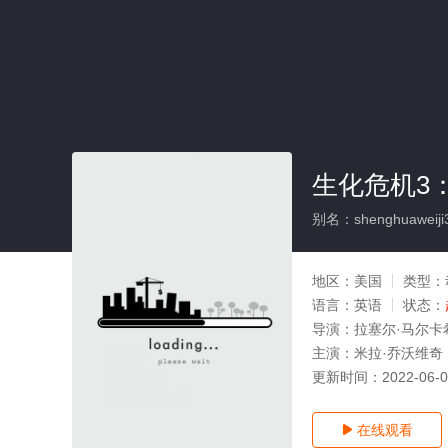
生化危机3：
别名：shenghuaweiji3
地区：
美国
类型：
语言：
英语
状态：
导演：
拉塞尔·马尔卡
主演：
米拉·乔沃维奇
更新时间：
2022-06-
在线观看
