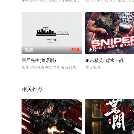
本片是程小东于2002年导演的香港动作惊悚片，该片当年在香港上映
据《The Playlist》
超清
10.0
正片
僵尸先生(粤语版)
狙击精英: 背水一战
富贵乡绅任发先父当年威逼利诱求得一块风水宝地，经风水先生
暂无简介
相关推荐