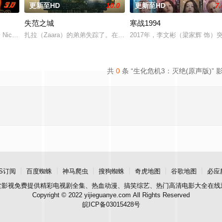
2.0
更新至HD
10.0
更新至HD
7.
失范之城
寒战1994
者们对抗以无法预测形态进化的感染者的故事。
 Nicolas Cage 饰）被正义天使拉萨罗斯附体，但天使暴躁乖戾，遇到坏
扎拉（Zaara）的弟弟失踪了。在警方多日调查无果后，这位坚韧
2017年，李文彬（梁家辉 饰
共
0
条 “生化危机3：灭绝(原声版)” 
S订阅
百度蜘蛛
神马爬虫
搜狗蜘蛛
奇虎地图
谷歌地图
必应
堂影视
免费提供精彩电视剧全集、热血动漫、搞笑综艺、热门高清电影大全在线
Copyright © 2022 yijieguanye.com All Rights Reserved
皖ICP备03015428号