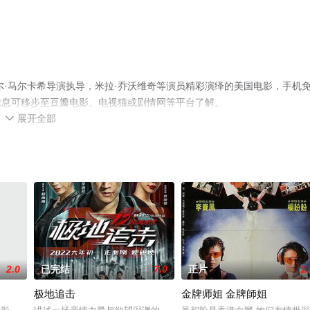
尔·马尔卡希导演执导，米拉·乔沃维奇等演员精彩演绎的美国电影，手机
信息可移步至豆瓣电影、电视猫或剧情网等平台了解。
展开全部

2.0
已完结
7.0
正片
1.
极地追击
金牌师姐 金牌師姐