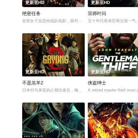
更新至HD
5.0
更新至HD
绝密任务
宗师叶问
首部女子反恐特战队电影，面对恐怖主义恶势力，“最飒女子反恐特
五十年代香港官商沆瀣一气
更新至HD
7.0
更新至HD
不是羔羊2
侠盗绅士
日本对马来亚的占领结束后，梅尔在新加坡的特别行动组担任警
A retired master thief must 