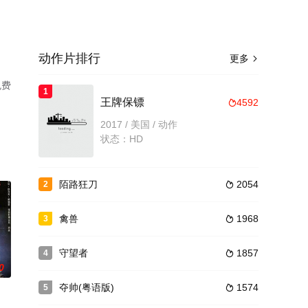
动作片排行
更多

免费
1
王牌保镖
4592

2017 / 美国 / 动作
状态：HD
陌路狂刀
2054
2

禽兽
1968
3

守望者
1857
4

0
夺帅(粤语版)
1574
5
