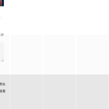
0
人就要吸取他们的灵魂。莫罗（伊德
的姐姐开始当面质问办案警官。随着对系统信心的崩塌，她决定无视一切规则，踏
）突然失踪，与此同时，蔡元祺在英国惨遭暗杀。为此，刘杰辉（郭富城 饰）向
影评
爬虫
观看