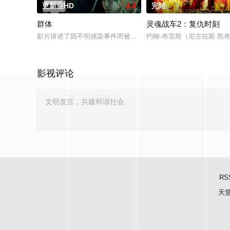
更新至HD
3.0
完结
群体
灵魂战车2：复仇时刻
影片讲述了因不明感染事件而被封锁的建筑内，孤立无援的幸存
约翰·布雷斯（尼古拉斯·凯奇
影视评论
RS
天