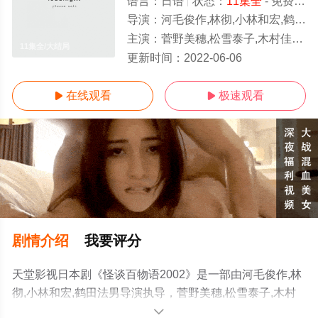
语言：
日语
状态：
11集全
- 免费在线观看
导演：
河毛俊作,林彻,小林和宏,鹤田法男
主演：
菅野美穗,松雪泰子,木村佳乃,洼冢洋介,岸谷五朗
11集全/大结局
更新时间：
2022-06-06
在线观看
极速观看


剧情介绍
我要评分
天堂影视日本剧《怪谈百物语2002》是一部由河毛俊作,林
彻,小林和宏,鹤田法男导演执导，菅野美穗,松雪泰子,木村
佳乃,洼冢洋介,岸谷五朗等演员精彩演绎的日本电视剧，大
