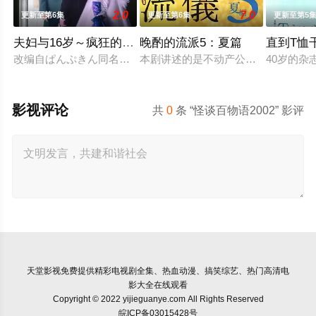
2.0
7.0
更新至第6集
更新至第6集
更新至第5
夫妇与16岁～疯狂的邻居～
晚酌的流派5：夏篇
直到T恤
改编自ぱんぷきん同名原作，故事以在小公寓里过着新婚生活的
本剧讲述的是不动产公司营业员伊泽美
40岁的
影视评论
共
0
条 “怪谈百物语2002” 影评
天堂影视
免费提供精彩电视剧全集、热血动漫、搞笑综艺、热门高清电
影大全在线观看
Copyright © 2022 yijieguanye.com All Rights Reserved
皖ICP备03015428号