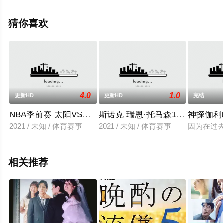
结局剧情已揭晓（11集全），手机免费观看高清无删减完
整版电视剧全集就上天堂电影网，更多相关信息可移步至
猜你喜欢
豆瓣电视剧、电视猫或剧情网等平台了解。
4.0
1.0
更新HD
更新HD
完结
NBA季前赛 太阳VS开拓者 20231013
斯诺克 瑞恩·托马森1-4安德鲁·希金森
神探伽利
2021 / 未知 / 体育赛事
2021 / 未知 / 体育赛事
因为在过
相关推荐