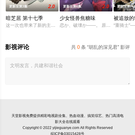
2.0
2.0
更新至第3集
更新至第6集
更新至第06
暗芝居 第十七季
少女怪兽焦糖味
被追放的
这一次也带来了新的主题与新的恐怖演出，充满了令人脊背发凉的
恋か、破壊か――。 原因不明の病に
“重骑士
影视评论
共
0
条 “胡乱的深见君” 影评
天堂影视
免费提供精彩电视剧全集、热血动漫、搞笑综艺、热门高清电
影大全在线观看
Copyright © 2022 yijieguanye.com All Rights Reserved
皖ICP备03015428号