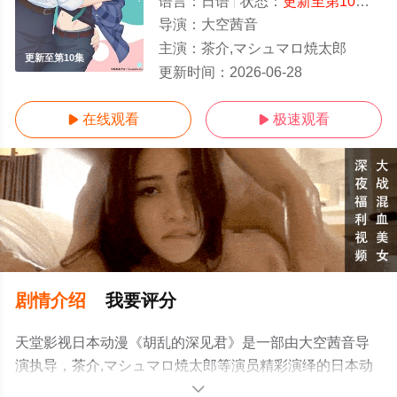
语言：
日语
状态：
更新至第10集
- 
导演：
大空茜音
主演：
茶介,マシュマロ焼太郎
更新至第10集
更新时间：
2026-06-28
在线观看
极速观看


剧情介绍
我要评分
天堂影视日本动漫《胡乱的深见君》是一部由大空茜音导
演执导，茶介,マシュマロ焼太郎等演员精彩演绎的日本动
漫，手机免费观看高清无删减完整版动漫全集就上天堂电
