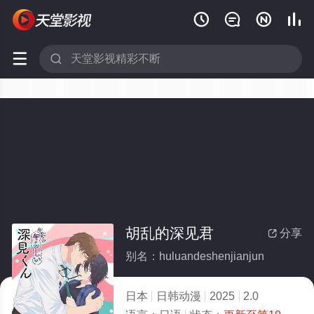






胡乱的深见君
分享

别名：huluandeshenjianjun
日本
日韩动漫
2025
2.0