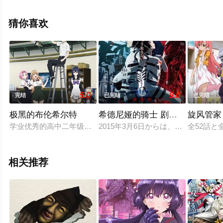
影网，更多相关信息可移步至豆瓣动漫、电视猫或剧情网
等平台了解。
猜你喜欢
5.0
9.0
完结
已完结
已完结
极黑的布伦希尔特
希德尼娅的骑士 剧场版
旋风管家
学业优秀的高中二年级学生村上良太（逢坂良太 配音）是天文部
2015年3月6日からは、全国の劇場
全52話と
相关推荐