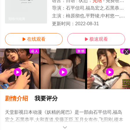
语言：
日语
状态：
完结
- 免费在线观看
导演：
石平信司,福岛宏之,石黑恭平,大和直道,安藤正臣,五月女有作,飞田刚,榎本守,筑紫大介,和田纯一,吉泽俊一,布
主演：
柿原彻也,平野绫,中村悠一,大原沙耶香,钉宫理惠,堀江由衣
完结/大结局
更新时间：
2022-08-31
在线观看
极速观看


剧情介绍
我要评分
天堂影视日本动漫《妖精的尾巴》是一部由石平信司,福岛
宏之,石黑恭平,大和直道,安藤正臣,五月女有作,飞田刚,榎本
守,筑紫大介,和田纯一,吉泽俊一,布施康之,小野田雄亮,牧野
