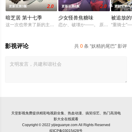
2.0
2.0
更新至第3集
更新至第6集
更新至第06
暗芝居 第十七季
少女怪兽焦糖味
被追放的
这一次也带来了新的主题与新的恐怖演出，充满了令人脊背发凉的
恋か、破壊か――。 原因不明の病に
“重骑士
影视评论
共
0
条 “妖精的尾巴” 影评
天堂影视
免费提供精彩电视剧全集、热血动漫、搞笑综艺、热门高清电
影大全在线观看
Copyright © 2022 yijieguanye.com All Rights Reserved
皖ICP备03015428号