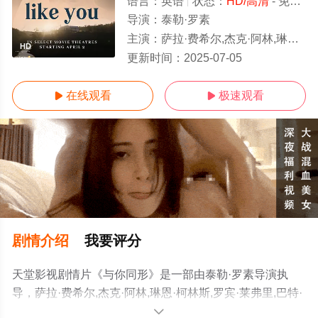
语言：
英语
状态：
HD/高清
- 免费在线观看
导演：
泰勒·罗素
主演：
萨拉·费希尔,杰克·阿林,琳恩·柯林斯,罗宾·莱弗里,巴特·约翰逊,斯科特·里维斯,奥斯汀·罗伯特·罗素,布兰登·赫希,玛丽·玛格丽特·
HD
更新时间：
2025-07-05
在线观看
极速观看


剧情介绍
我要评分
天堂影视剧情片《与你同形》是一部由泰勒·罗素导演执
导，萨拉·费希尔,杰克·阿林,琳恩·柯林斯,罗宾·莱弗里,巴特·
约翰逊,斯科特·里维斯,奥斯汀·罗伯特·罗素,布兰登·赫希,玛
