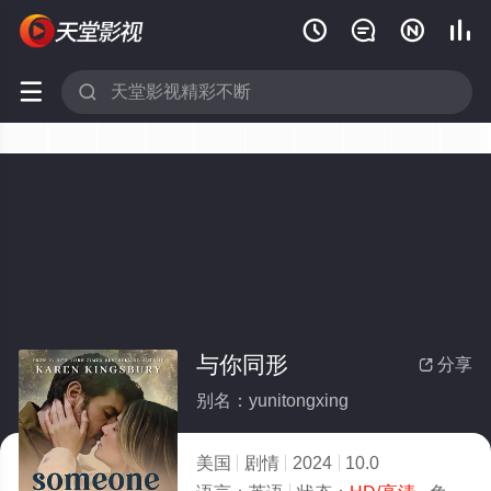






与你同形
分享

别名：yunitongxing
美国
剧情
2024
10.0