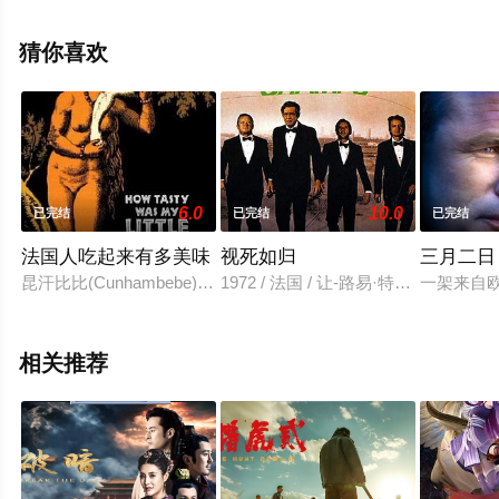
丽·玛格丽特·霍尔,林赛·罗斯·达文波特,罗伯特·韦,伊冯娜·兰
德里,莎伦·帕拉,杰尼克·本尼特,罗伯特·G·哈里斯,杰西·伦斯
猜你喜欢
福德,德雷克·Z·诺顿,德雷克·M·布玛等演员精彩演绎的美国
电影，手机免费观看高清无删减完整版电影大全就上天堂
电影网，更多相关信息可移步至豆瓣电影、电视猫或剧情
网等平台了解。
6.0
10.0
已完结
已完结
已完结
法国人吃起来有多美味
视死如归
三月二日
昆汗比比(Cunhambebe)是印第安塔穆约(Tamoyo)部落
1972 / 法国 / 让-路易·特兰蒂尼昂,
一架来自
相关推荐