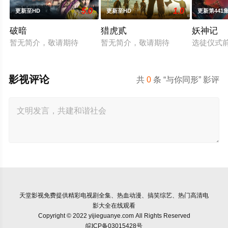
5.0
1.0
更新至HD
更新至HD
更新第441
破暗
猎虎贰
妖神记
暂无简介，敬请期待
暂无简介，敬请期待
选徒仪式
影视评论
共
0
条 “与你同形” 影评
天堂影视
免费提供精彩电视剧全集、热血动漫、搞笑综艺、热门高清电
影大全在线观看
Copyright © 2022 yijieguanye.com All Rights Reserved
皖ICP备03015428号