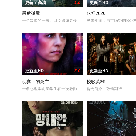
更新至高清
1.0
更新至HD
最后孤屋
水怪2026
一个普通的一家四口突遭诡异变故，被困在自家房屋中超过 100
民国年间，与世隔绝的怪水
更新至HD
5.0
更新至HD
晚宴上的死亡
校歌英雄
一名心理学明星学生在一次教师派对上死亡后，安德莉亚·吉布斯
暂无简介，敬请期待