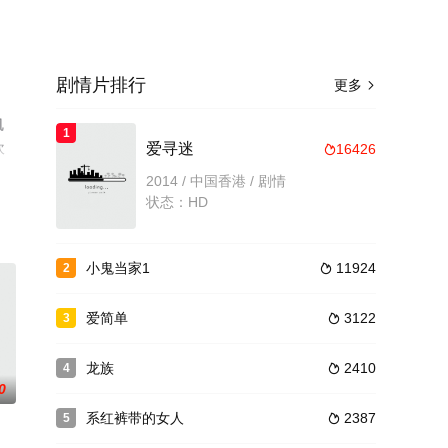
剧情片排行
更多

凯
1
坎
爱寻迷
16426

免费
2014 / 中国香港 / 剧情
状态：HD
小鬼当家1
11924
2

爱简单
3122
3

龙族
2410
4

0
系红裤带的女人
2387
5
