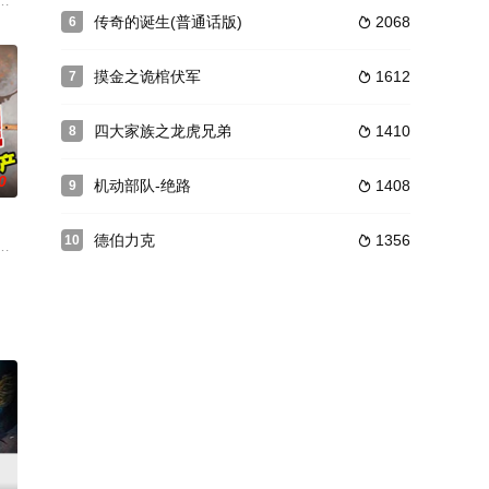
州刺史的时间点，由蛮族大军攻城背景下的一起
追杀，心生怜悯之心而救了这个少年，也因此得罪了武林黑道。从此之后镖局经
府。荣公长孙贾赦，独一子名贾琏。次孙贾政娶王氏，生子名珠，早逝；次女
传奇的诞生(普通话版)
2068
6

摸金之诡棺伏军
1612
7

四大家族之龙虎兄弟
1410
8

0
机动部队-绝路
1408
9

德伯力克
1356
10

巴拉之间沿海
，面对失业的乐师丈夫和五个子女，简直疲于奔命
在一场意外中获得“微超能”，以为能凭此改变各自命运，不料，却卷入深不可测
业成了大同集团的总经理。他在善良美丽的午秘书的帮助下粉碎了其姐姐、姐