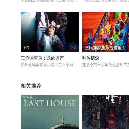
年轻的法老拉姆西斯十三世与埃及神职人员在影响国家事务和国
《狄仁杰之焚天异火》选取
HD
2.0
贫民窟家族乐活渡难关
三位调查员：龙的遗产
种族情深
影片改编自著名小说《三个小神探》，讲述了三位小侦探调查员
那是个不幸的年代也是和平
相关推荐