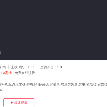
1
剧情
上映时间：
1990
豆瓣评分：
1.0
HD/高清
- 免费在线观看
乔·佩西,丹尼尔·斯特恩,约翰·赫德,罗伯茨·布洛瑟姆,凯瑟琳·欧哈拉,安吉拉
06
极速观看
