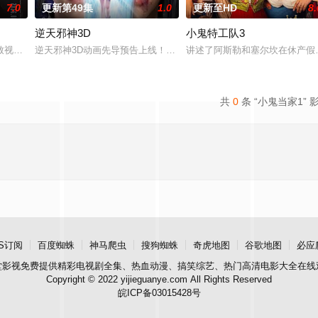
7.0
更新第49集
1.0
更新至HD
8.
逆天邪神3D
小鬼特工队3
了私家侦探与委托人联手追查网络杀手的故事。
致视力逐渐丧失的摄影师瑞真展开。在面对跨越视力障碍、好不容易成为陶艺家
逆天邪神3D动画先导预告上线！掌天毒之珠，承邪神之血，修逆天之
讲述了阿斯勒和塞尔坎在休产假
共
0
条 “小鬼当家1” 
S订阅
百度蜘蛛
神马爬虫
搜狗蜘蛛
奇虎地图
谷歌地图
必应
堂影视
免费提供精彩电视剧全集、热血动漫、搞笑综艺、热门高清电影大全在线
Copyright © 2022 yijieguanye.com All Rights Reserved
皖ICP备03015428号