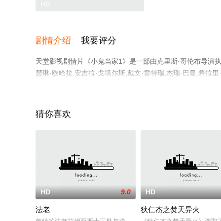
HD
剧情介绍
我要评分
天堂影视剧情片《小鬼当家1》是一部由克里斯·哥伦布导演执导，
瑟琳·欧哈拉,安吉拉·戈塔尔斯,戴文·雷特瑞,杰瑞·巴曼,希拉里·
佩露,杰迪代亚·科恩,基南·卡尔金,森塔·摩西,泰利·斯内尔,
观看高清无删减完整版电影大全就上天堂电影网，更多相关
猜你喜欢
HD
9.0
HD
法老
狄仁杰之焚天异火