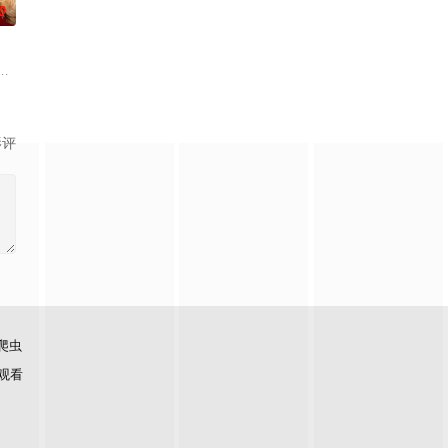
0
却离奇身亡的双胞胎妹妹瑞音时，瑞真孤身一人踏
力。高能工作室出品，爱奇艺全网独播，敬请期待！
期间接到紧急电话，被迫穿越时空，带着孩子们踏上迄今为止最具挑战性的任
影评
爬虫
观看