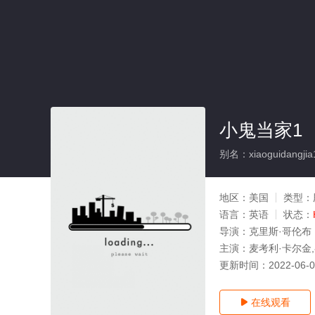
小鬼当家1
别名：xiaoguidangjia
地区：
美国
类型：
语言：
英语
状态：
导演：
克里斯·哥伦布
主演：
麦考利·卡尔金,
更新时间：
2022-06-
在线观看
