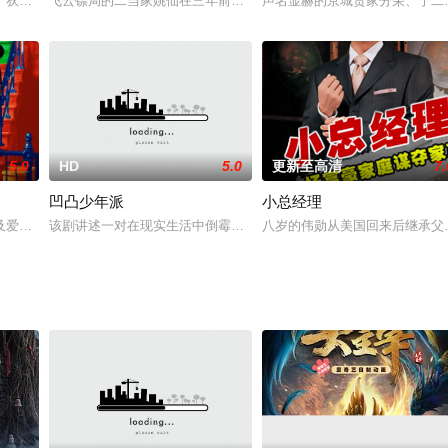
库方面发生冲突。
了狄仁杰探案经历中最具有特色的篇章之一，截取了公元696年狄仁杰奉旨任魏
飞云镖局的二当家姚仙在三年前因在押镖的途中遇到一个少年被众人
声名显赫的京城贾家分荣、宁二
5.0
HD
5.0
更新至高清
7.
凹凸少年派
小总经理
去到特兰西瓦尼亚，追寻德古拉伯爵的足迹的故事。他们三个住在洛杉矶和圣巴
及爱的年代。在布鲁克林区住着名妇人嘉露莲（阿尔法·沃德饰），她疼爱子女
该剧讲述一对在现实生活中倒霉狼狈的“呆萌兄弟”——顾西和董楠，
八岁的伟勋从美国回来后继承父