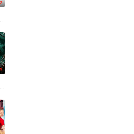
0
设法联
生幼年目睹父亲惨死其手，自此深陷恐惧。村中
怪物水猴子杀害，留下心里阴影。十年后怪物水猴子再次出现，杀害了女主香兰
伐罗天，剑斩诛邪永定乾坤，万道争锋吾为主率!
0
切代价掩盖
来到那里展开一段魔法般的故事。
（北京）影视文化传媒有限公司