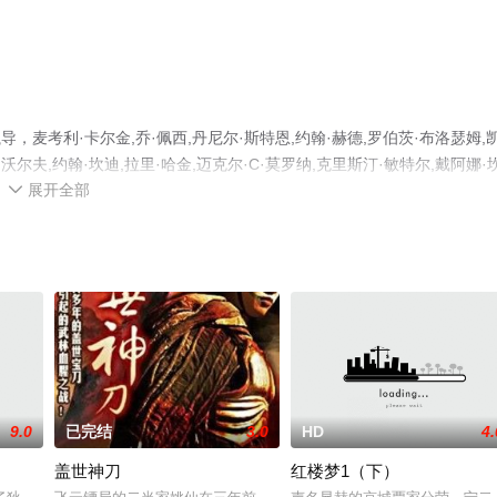
麦考利·卡尔金,乔·佩西,丹尼尔·斯特恩,约翰·赫德,罗伯茨·布洛瑟姆,
沃尔夫,约翰·坎迪,拉里·哈金,迈克尔·C·莫罗纳,克里斯汀·敏特尔,戴阿娜·
展开全部
马特·多赫蒂,拉尔夫·富迪,迈克尔·吉多,雷等演员精彩演绎的美国电影，手机

信息可移步至豆瓣电影、电视猫或剧情网等平台了解。
9.0
已完结
3.0
HD
4.
盖世神刀
红楼梦1（下）