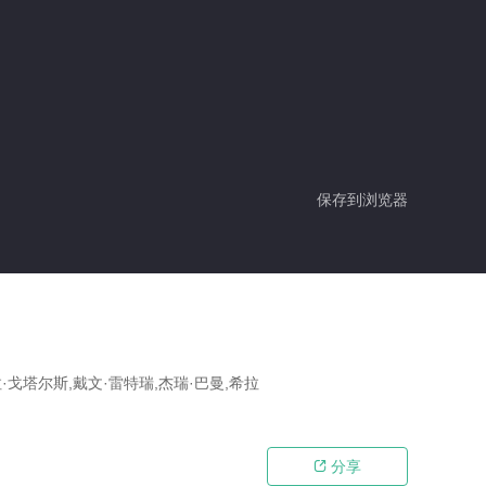
保存到浏览器
·戈塔尔斯,戴文·雷特瑞,杰瑞·巴曼,希拉
分享
