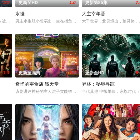
1.0
更新至HD
1.0
更新第85集
7.
水怪
大主宰年番
0 天无法出门。在资源消耗殆尽与未知神秘威胁的双重逼迫下，一家人必须想方
村被湖中“水猴子”所扰。此物实为濒危水栖人猿，能模仿人言诱杀村民。少年水
男主水生胆小懦弱出，生在捕鱼家庭但因小时候和父亲一起捕鱼时被
大千世界，北灵境出，踏灵路，
3.0
更新至高清
8.0
更新至HD
8.
奇怪的零食店 钱天堂
异林：秘境寻踪
和她的儿子伊桑被卷入了著名教授艾伦·杰克逊的危险操纵之中——一个不惜一
该剧讲述神秘的主人洪子卖能够实现人们愿望的神秘零食，以及人们
当代其他 申报单位：东旗时代