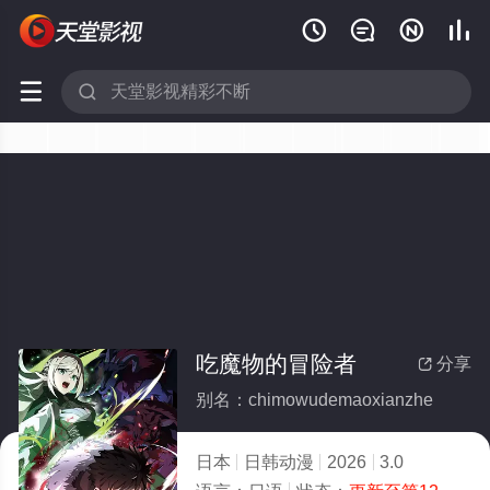






吃魔物的冒险者
分享

别名：chimowudemaoxianzhe
日本
日韩动漫
2026
3.0