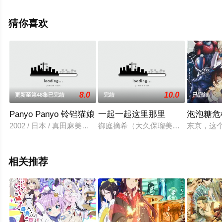
影网，更多相关信息可移步至豆瓣动漫、电视猫或剧情网
等平台了解。
猜你喜欢
8.0
10.0
更新至第48集已完结
完结
已完结
Panyo Panyo 铃铛猫娘
一起一起这里那里
泡泡糖危机
2002 / 日本 / 真田麻美泽城美雪龟井芳子榎本温子
御庭摘希（大久保瑠美配音）是一个
东京，这
相关推荐