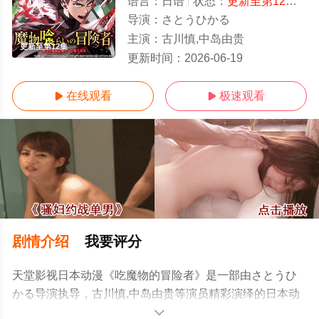
语言：
日语
状态：
更新至第12集
- 
导演：
さとうひかる
主演：
古川慎,中岛由贵
更新至第12集
更新时间：
2026-06-19
在线观看
极速观看


剧情介绍
我要评分
天堂影视日本动漫《吃魔物的冒险者》是一部由さとうひ
かる导演执导，古川慎,中岛由贵等演员精彩演绎的日本动
漫，手机免费观看高清无删减完整版动漫全集就上天堂电
