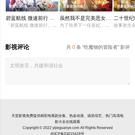
2.0
10.0
更新至第6集
更新至第05集
更新至第06
碧蓝航线 微速前行 第二季
虽然我不是完美恶女～雏宫蝶鼠
二十世纪
「碧蓝航线 微速前行」第2季制作决定 PV链接： bilibili/video/BV1a
为了培养下一任皇妃，从五大名门中召
故事发生
影视评论
共
0
条 “吃魔物的冒险者” 影评
天堂影视
免费提供精彩电视剧全集、热血动漫、搞笑综艺、热门高清电
影大全在线观看
Copyright © 2022 yijieguanye.com All Rights Reserved
皖ICP备03015428号