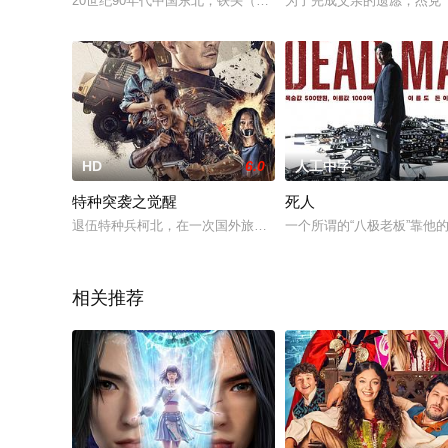
20世纪90年代中国东北，铁头（成龙 饰）和女孩秀秀（徐静蕾
为了完成父亲的遗愿，杰克（伊
HD
6.0
人工中字
特种突袭之觉醒
死人
退伍特种兵柯北，在一次国外旅行中，莫名地卷入黑帮交易。为
一个所谓的“八极老板”靠他
相关推荐