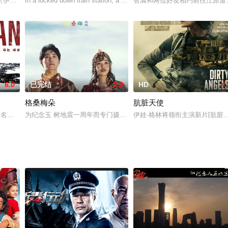
 饰）两情相悦。不久，秀秀作为二战遗孤返回日本，从此杳无音讯。挂念秀秀的
桑·霍克 Ethan Hawke 饰）只身来到了遥远的阿拉斯加寻找金矿。在这
In a locked down train station, a homicide detective conducts an inte
智淑和两位好友相约前往江原道
6.0
已完结
2.0
HD
4.
格桑梅朵
肮脏天使
保护妻儿与黑势力交手，却意外偶遇当年的宿敌——杀手野狗。妻儿被掳，生死
的名义赚钱，被诬告贪污1000亿韩元并以“死人”的身份活着，然后开始寻找真
为纪念玉 树地震一周年而专门摄制的电影《格 桑梅朵》把故事放在
伊娃·格林将领衔主演新片[肮脏天使]