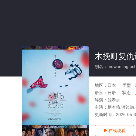
木挽町复仇
别名：muwantingfucho
地区：
日本
类型：
语言：
日语
状态：
导演：
源孝志
主演：
柄本佑,渡边谦
更新时间：
2026-05-
在线观看
