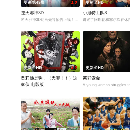
更新第49集
1.0
更新至HD
逆天邪神3D
小鬼特工队3
逆天邪神3D动画先导预告上线！掌天毒之珠，承邪神之血，修逆
讲述了阿斯勒和塞尔坎在休
更新至HD
8.0
更新至HD
奥莉佛是狗，（天哪！！）这
离群索金
家伙 电影版
A young woman struggles to 
改编自2021年在NHK播出的同名剧集，只有狭间县警鉴识科警