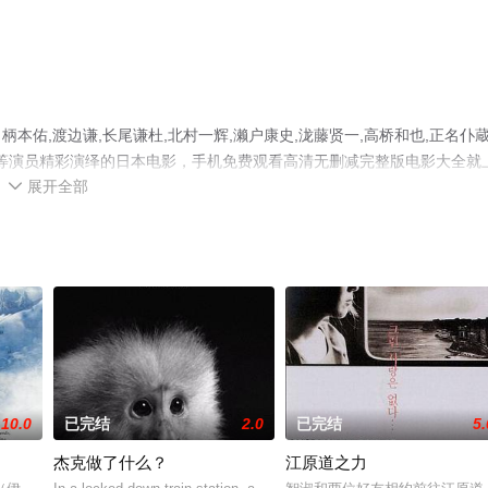
佑,渡边谦,长尾谦杜,北村一辉,濑户康史,泷藤贤一,高桥和也,正名仆蔵
靖子等演员精彩演绎的日本电影，手机免费观看高清无删减完整版电影大全就
展开全部
情网等平台了解。

10.0
已完结
2.0
已完结
5.
杰克做了什么？
江原道之力