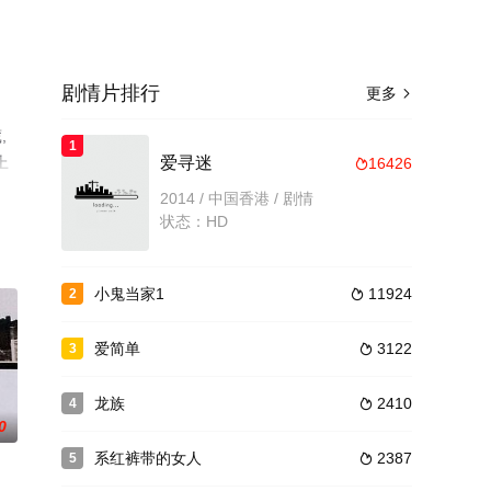
剧情片排行
更多

,
1
上
爱寻迷
16426

2014 / 中国香港 / 剧情
状态：HD
小鬼当家1
11924
2

爱简单
3122
3

龙族
2410
4

0
系红裤带的女人
2387
5
