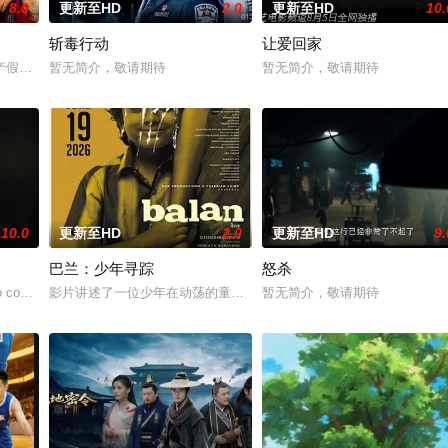
8.0
更新至HD
2.0
更新至HD
10.
斩毒行动
让爱回家
天之力。高能工作室出品，爱奇艺全网独播，敬请期待！
产假期间接到紧急电话，被迫穿越时空，带着孩子们踏上迄今为止最具挑战性的
暂无简介，敬请期待
暂无简介，敬请期待
10.0
更新至HD
2.0
更新至HD
9.
巴兰：少年寻踪
怒杀
conceal the gold she stole from violent ou
影片讲述了一位少年在动荡的童年中长大，母亲又突然失踪后，他踏
暂无简介，敬请期待
犬组的训犬员青叶一平（池松壮亮 饰）能够看到自己的警犬搭档奥莉佛（小田切让