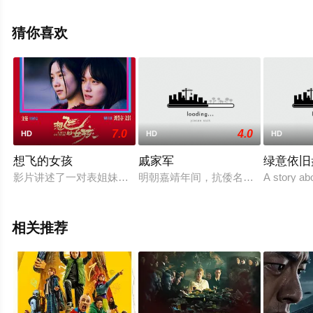
减完整版电影大全就上天堂电影网，更多相关信息可移步
至豆瓣电影、电视猫或剧情网等平台了解。
猜你喜欢
7.0
4.0
HD
HD
HD
想飞的女孩
戚家军
绿意依旧
影片讲述了一对表姐妹二十余年的成长与救赎：拼死逃离毒窟的田
明朝嘉靖年间，抗倭名将张经为奸臣
A story ab
相关推荐