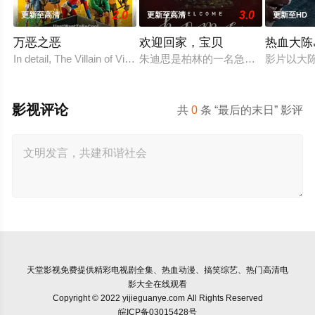
2.0
3.0
更新至高清
更新至高清
更新至HD
万恶之恶
欢迎回家，宝贝
热血大陈
In detail, The Villain of Villains follows 12-year-old rebellious Ste
朱迪思是柏林的一名急诊医生。当她
影片以大
影视评论
共
0
条 “最后的末日” 影评
天堂影视
免费提供精彩电视剧全集、热血动漫、搞笑综艺、热门高清电
影大全在线观看
Copyright © 2022 yijieguanye.com All Rights Reserved
皖ICP备03015428号