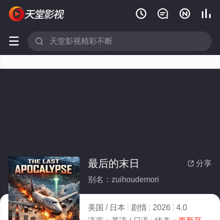






最后的末日
分享

别名：zuihoudemori
美国 / 日本
剧情
2026
4.0