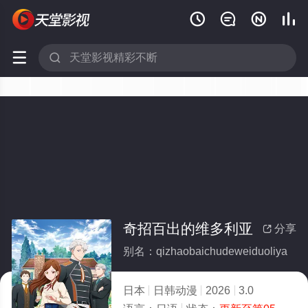






奇招百出的维多利亚
分享

别名：qizhaobaichudeweiduoliya
日本
日韩动漫
2026
3.0