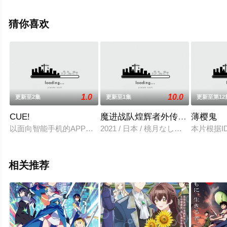
中宏等演员精彩演绎的日本动漫，手机免费观看高清无删
减完整版动漫全集就上天堂电影网，更多相关信息可移步
猜你喜欢
至豆瓣动漫、电视猫或剧情网等平台了解。
1.0
10.0
更新至2集
更新至1集
更新至第1
CUE!
魔进战队煌辉者外传约顿娜
薄樱鬼
以面向智能手机的APP游戏为原作的《CUE！》讲述了所属声优事
2021 / 日本 / 桃月なしこ,小宫璃央,
本片根据I
相关推荐