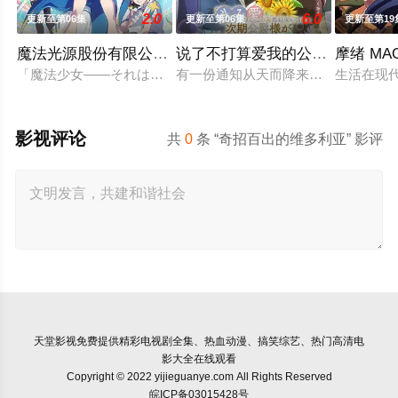
2.0
6.0
更新至第06集
更新至第06集
更新至第19
魔法光源股份有限公司 第二季
说了不打算爱我的公爵继承人，
摩绪 MA
「魔法少女――それは強くて、格好良くて、しなやかで。 誰も
有一份通知从天而降来到没落贵族的
生活在现代
影视评论
共
0
条 “奇招百出的维多利亚” 影评
天堂影视
免费提供精彩电视剧全集、热血动漫、搞笑综艺、热门高清电
影大全在线观看
Copyright © 2022 yijieguanye.com All Rights Reserved
皖ICP备03015428号