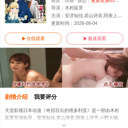
语言：
日语
状态：
更新至第05集
- 
导演：
木村延景
主演：
安济知佳,若山诗音,阿座上洋平,小野大辅,潘惠美,古川慎,逢坂良太,小野贤章,野岛健儿,秋保佐永子,家中宏
更新至第05集
更新时间：
2026-08-04
在线观看
极速观看


剧情介绍
我要评分
天堂影视日本动漫《奇招百出的维多利亚》是一部由木村
延景导演执导，安济知佳,若山诗音,阿座上洋平,小野大辅,
潘惠美,古川慎,逢坂良太,小野贤章,野岛健儿,秋保佐永子,家
